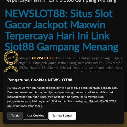
Terpercaya Hari Ini Link Slot88 Gampang Menang
NEWSLOT88: Situs Slot
Gacor Jackpot Maxwin
Terpercaya Hari Ini Link
Slot88 Gampang Menang
Selamat datang di
NEWSLOT88
rekomendasi situs slot gacor gampang menang
hari ini dengan kualitas pelayanan terbaik yang menyediakan link new slot88
terpanas 2026. Newslot88 dikenal sebagai situs slot gacor anti kalah yang
mudah meraih keuntungan dalam waktu singkat. Banyak platform slot gacor
gampang menang terbaik tersedia disini yang bisa dimainkan tanpa harus
Pengaturan Cookies NEWSLOT88
mengeluarkan modal yang besar. Sudah banyak pecinta judi slot gacor diluar
sana yang merasakan sensasi luar biasa mendapatkan kemenangan maxwin
NEWSLOT88 menggunakan cookies penting agar situs dapat berjalan dengan baik.
ketika bermain di situs slot gacor Newslot88. Jadi dengan begitu anda tidak
Dengan persetujuan Anda, kami juga dapat menggunakan cookies analitik untuk
perlu lagi ragu untuk bermain dan meraih kemenangan bersama dengan kami
memahami penggunaan situs, meningkatkan performa, serta memberikan
sekarang juga.
pengalaman yang lebih nyaman. Silakan membaca
Kebijakan Privasi NEWSLOT88
untuk informasi lebih lanjut.
Sebagai salah satu platform slot online terbaik dan terpercaya
SLOT88
hadir
untuk membuktikan kalau permainan slot gacor anti kalah itu ada. Situs slot
Tolak
Atur Cookies
Terima Semua
online Newslot88 juga selalu memprioritaskan kemenangan yang stabil dan
konsisten dengan menyediakan banyak permainan dengan winrate tinggi.
Beranda
Promosi
Masuk
Hub. Kami
Akun Saya