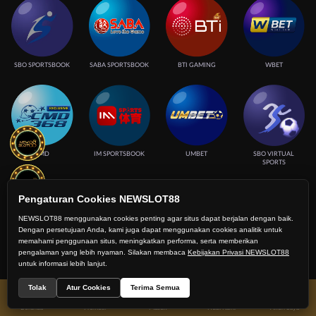
SBO SPORTSBOOK
SABA SPORTSBOOK
BTI GAMING
WBET
CMD
IM SPORTSBOOK
UMBET
SBO VIRTUAL
SPORTS
Pengaturan Cookies NEWSLOT88
NEWSLOT88 menggunakan cookies penting agar situs dapat berjalan dengan baik.
Dengan persetujuan Anda, kami juga dapat menggunakan cookies analitik untuk
memahami penggunaan situs, meningkatkan performa, serta memberikan
pengalaman yang lebih nyaman. Silakan membaca
Kebijakan Privasi NEWSLOT88
PP VIRTUAL SPORTS
untuk informasi lebih lanjut.
NEWSLOT88: Situs Slot Gacor Server Hoki
Tolak
Atur Cookies
Terima Semua
Terpercaya Hari Ini Link Slot88 Gampang Menang
Beranda
Promosi
Masuk
Hub. Kami
Akun Saya