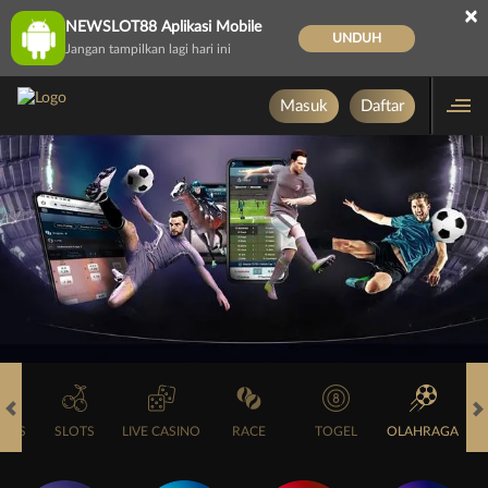
×
NEWSLOT88 Aplikasi Mobile
UNDUH
Jangan tampilkan lagi hari ini
Masuk
Daftar
MES
SLOTS
LIVE CASINO
RACE
TOGEL
OLAHRAGA
CR