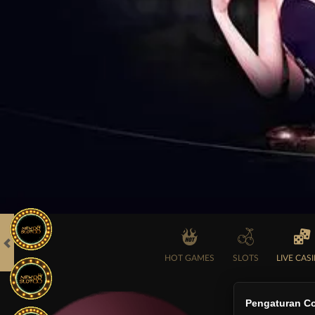
HOT GAMES
SLOTS
LIVE CAS
Pengaturan C