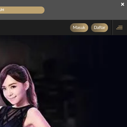
×
UH
Masuk
Daftar