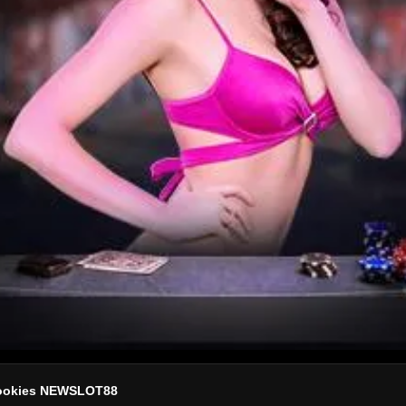
MAIN
ookies NEWSLOT88