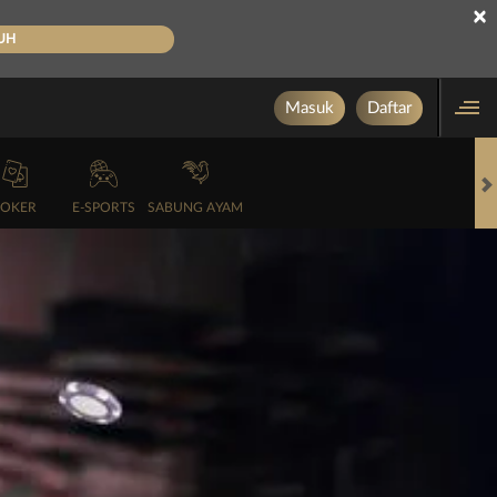
×
UH
Masuk
Daftar
POKER
E-SPORTS
SABUNG AYAM