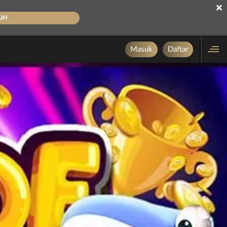
×
UH
Masuk
Daftar