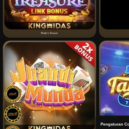
Pirate's Tresure
Pengaturan C