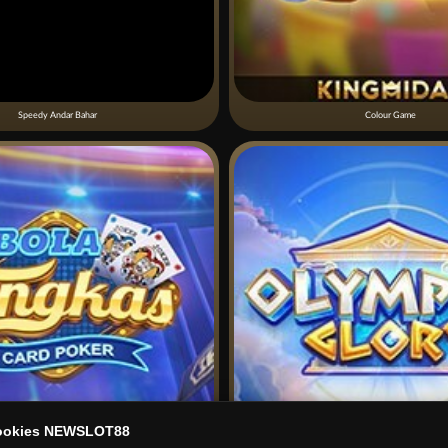
Speedy Andar Bahar
Colour Game
ookies NEWSLOT88