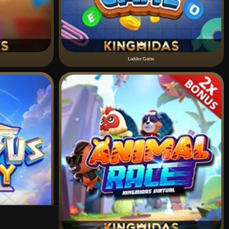
Ladder Game