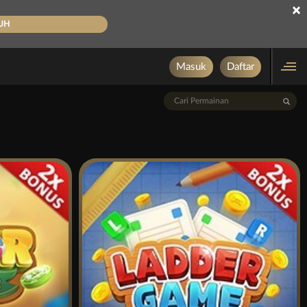
×
UH
Masuk
Daftar