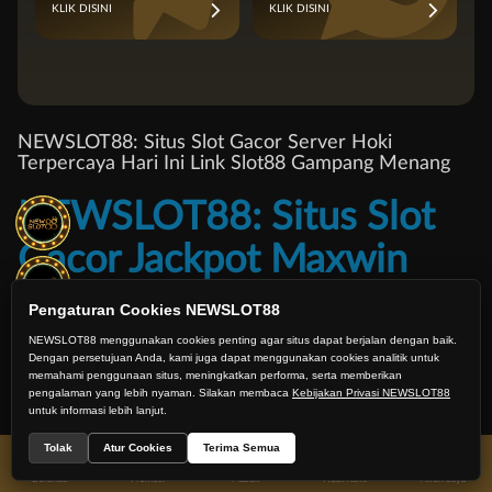
KLIK DISINI
KLIK DISINI
NEWSLOT88: Situs Slot Gacor Server Hoki
Terpercaya Hari Ini Link Slot88 Gampang Menang
NEWSLOT88: Situs Slot
Gacor Jackpot Maxwin
Terpercaya Hari Ini Link
Pengaturan Cookies NEWSLOT88
Slot88 Gampang Menang
NEWSLOT88 menggunakan cookies penting agar situs dapat berjalan dengan baik.
Dengan persetujuan Anda, kami juga dapat menggunakan cookies analitik untuk
memahami penggunaan situs, meningkatkan performa, serta memberikan
Selamat datang di
NEWSLOT88
rekomendasi situs slot gacor gampang menang
pengalaman yang lebih nyaman. Silakan membaca
Kebijakan Privasi NEWSLOT88
hari ini dengan kualitas pelayanan terbaik yang menyediakan link new slot88
untuk informasi lebih lanjut.
terpanas 2026. Newslot88 dikenal sebagai situs slot gacor anti kalah yang
mudah meraih keuntungan dalam waktu singkat. Banyak platform slot gacor
Tolak
Atur Cookies
Terima Semua
gampang menang terbaik tersedia disini yang bisa dimainkan tanpa harus
mengeluarkan modal yang besar. Sudah banyak pecinta judi slot gacor diluar
Beranda
Promosi
Masuk
Hub. Kami
Akun Saya