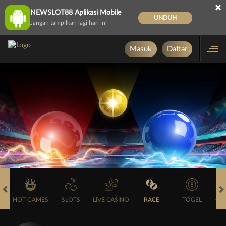
×
NEWSLOT88 Aplikasi Mobile
UNDUH
Jangan tampilkan lagi hari ini
Masuk
Daftar
HOT GAMES
SLOTS
LIVE CASINO
RACE
TOGEL
OL