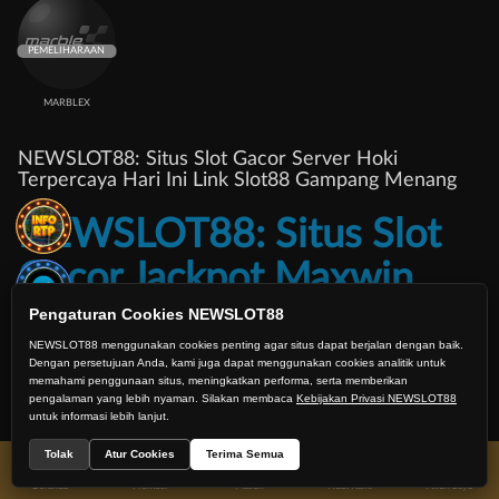
MARBLEX
NEWSLOT88: Situs Slot Gacor Server Hoki
Terpercaya Hari Ini Link Slot88 Gampang Menang
NEWSLOT88: Situs Slot
Gacor Jackpot Maxwin
Terpercaya Hari Ini Link
Pengaturan Cookies NEWSLOT88
NEWSLOT88 menggunakan cookies penting agar situs dapat berjalan dengan baik.
Slot88 Gampang Menang
Dengan persetujuan Anda, kami juga dapat menggunakan cookies analitik untuk
memahami penggunaan situs, meningkatkan performa, serta memberikan
pengalaman yang lebih nyaman. Silakan membaca
Kebijakan Privasi NEWSLOT88
Selamat datang di
NEWSLOT88
rekomendasi situs slot gacor gampang menang
untuk informasi lebih lanjut.
hari ini dengan kualitas pelayanan terbaik yang menyediakan link new slot88
terpanas 2026. Newslot88 dikenal sebagai situs slot gacor anti kalah yang
Tolak
Atur Cookies
Terima Semua
mudah meraih keuntungan dalam waktu singkat. Banyak platform slot gacor
gampang menang terbaik tersedia disini yang bisa dimainkan tanpa harus
Beranda
Promosi
Masuk
Hub. Kami
Akun Saya