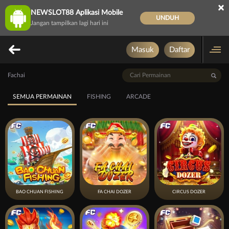
×
NEWSLOT88 Aplikasi Mobile
UNDUH
Jangan tampilkan lagi hari ini
Masuk
Daftar
Fachai
SEMUA PERMAINAN
FISHING
ARCADE
BAO CHUAN FISHING
FA CHAI DOZER
CIRCUS DOZER