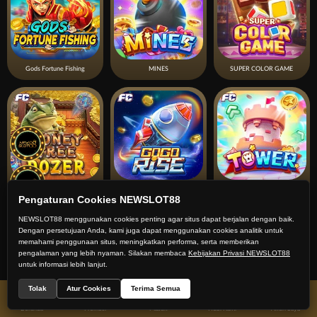
Gods Fortune Fishing
MINES
SUPER COLOR GAME
MONEY TREE DOZER
Go Go Rise
TOWER
Pengaturan Cookies NEWSLOT88
NEWSLOT88 menggunakan cookies penting agar situs dapat berjalan dengan baik.
Dengan persetujuan Anda, kami juga dapat menggunakan cookies analitik untuk
memahami penggunaan situs, meningkatkan performa, serta memberikan
pengalaman yang lebih nyaman. Silakan membaca
Kebijakan Privasi NEWSLOT88
untuk informasi lebih lanjut.
Tolak
Atur Cookies
Terima Semua
Beranda
Promosi
Masuk
Hub. Kami
Akun Saya
LIGHTNING BOMB
FIERCE FISHING
FA CHAI FISHING