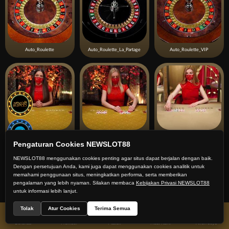
Auto_Roulette
Auto_Roulette_La_Partage
Auto_Roulette_VIP
Baccarat_A
Baccarat_B
Baccarat_C
Pengaturan Cookies NEWSLOT88
NEWSLOT88 menggunakan cookies penting agar situs dapat berjalan dengan baik.
Dengan persetujuan Anda, kami juga dapat menggunakan cookies analitik untuk
memahami penggunaan situs, meningkatkan performa, serta memberikan
pengalaman yang lebih nyaman. Silakan membaca
Kebijakan Privasi NEWSLOT88
untuk informasi lebih lanjut.
Tolak
Atur Cookies
Terima Semua
Beranda
Promosi
Masuk
Hub. Kami
Akun Saya
Baccarat_Control_Squeeze
Baccarat_Squeeze
Blackjack_B