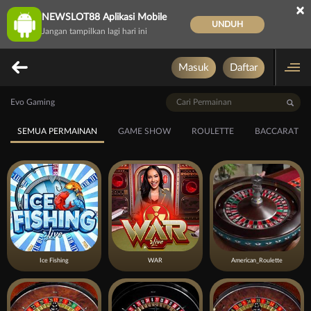
×
NEWSLOT88 Aplikasi Mobile
UNDUH
Jangan tampilkan lagi hari ini
Masuk
Daftar
Evo Gaming
SEMUA PERMAINAN
GAME SHOW
ROULETTE
BACCARAT
Ice Fishing
WAR
American_Roulette