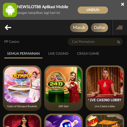
×
NEWSLOT88 Aplikasi Mobile
UNDUH
Jangan tampilkan lagi hari ini
Masuk
Daftar
PP Casino
SEMUA PERMAINAN
LIVE CASINO
CRASH GAME
Gates of Olympus Roulette
24D Spin
Live Casino Lobby