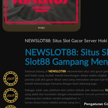
Aviator
NEWSLOT88: Situs Slot Gacor Server Hoki 
NEWSLOT88: Situs Slo
Slot88 Gampang Men
Selamat datang di
NEWSLOT88
rekomendasi situs slot gacor ga
anti kalah yang mudah meraih keuntungan dalam waktu singkat. 
pecinta judi slot gacor diluar sana yang merasakan sensasi luar
meraih kemenangan bersama dengan kami sekarang juga.
Sebagai salah satu platform slot online terbaik dan terpercaya
S
yang stabil dan konsisten dengan menyediakan banyak permainan d
sekarang dan rasakan sendiri pengalaman berbeda yang mungkin t
tuntas tanpa harus melalui proses yang lama dan ribet.
Pengaturan C