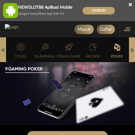
×
NEWSLOT88 Aplikasi Mobile
UNDUH
Jangan tampilkan lagi hari ini
Masuk
Daftar
E
TOGEL
OLAHRAGA
CRASH GAME
ARCADE
POKER
E