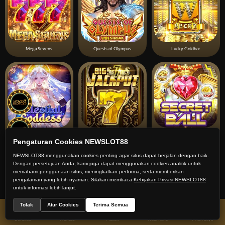
Mega Sevens
Quests of Olympus
Lucky Goldbar
Celestial Goddess
Big Sevens Jackpot
Secret Ball
Pengaturan Cookies NEWSLOT88
NEWSLOT88 menggunakan cookies penting agar situs dapat berjalan dengan baik.
Dengan persetujuan Anda, kami juga dapat menggunakan cookies analitik untuk
memahami penggunaan situs, meningkatkan performa, serta memberikan
pengalaman yang lebih nyaman. Silakan membaca
Kebijakan Privasi NEWSLOT88
untuk informasi lebih lanjut.
Tolak
Atur Cookies
Terima Semua
Beranda
Promosi
Masuk
Hub. Kami
Akun Saya
Jewely Spin
Golden Panda
Oriental Treasures