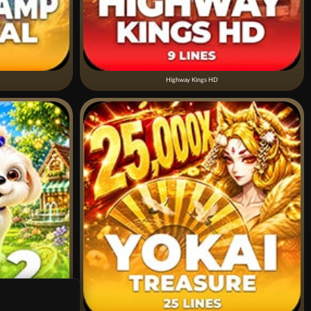
Highway Kings HD