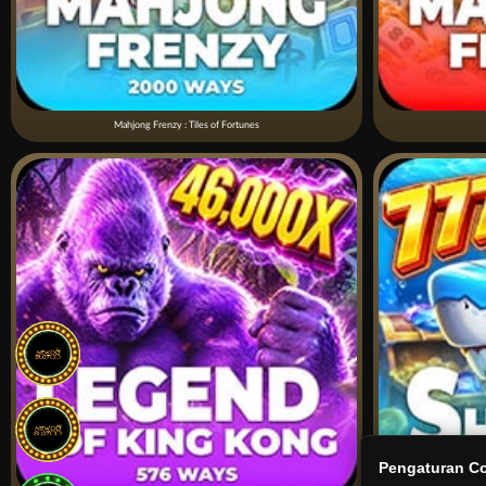
Mahjong Frenzy : Tiles of Fortunes
Pengaturan C