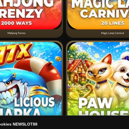
Mahjong Frenzy
Magic Lamp Carnival
ookies NEWSLOT88