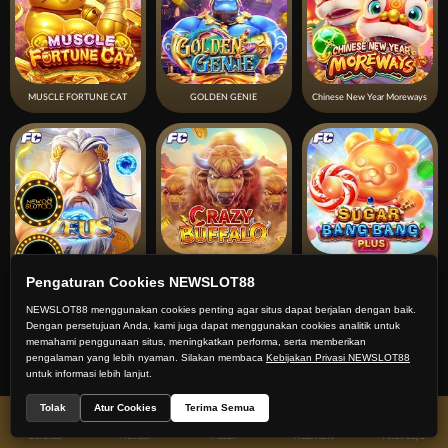
MUSCLE FORTUNE CAT
GOLDEN GENIE
Chinese New Year Moreways
ZEUS
CRAZY BUFFALO
SUGAR BANG BANG PLUS
Pengaturan Cookies NEWSLOT88
NEWSLOT88 menggunakan cookies penting agar situs dapat berjalan dengan baik.
Dengan persetujuan Anda, kami juga dapat menggunakan cookies analitik untuk
memahami penggunaan situs, meningkatkan performa, serta memberikan
pengalaman yang lebih nyaman. Silakan membaca
Kebijakan Privasi NEWSLOT88
untuk informasi lebih lanjut.
Tolak
Atur Cookies
Terima Semua
Beranda
Promosi
Masuk
Hub. Kami
Akun Saya
JUNGLE BANG BANG
Sugar Bang Bang 2
Queen of Inca