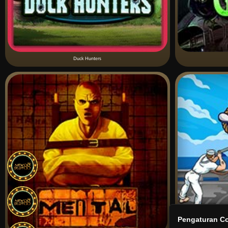
Duck Hunters
Pengaturan C