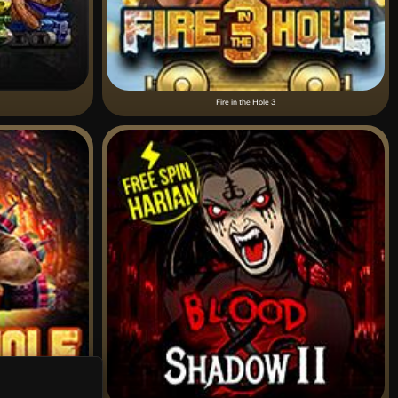
Fire in the Hole 3