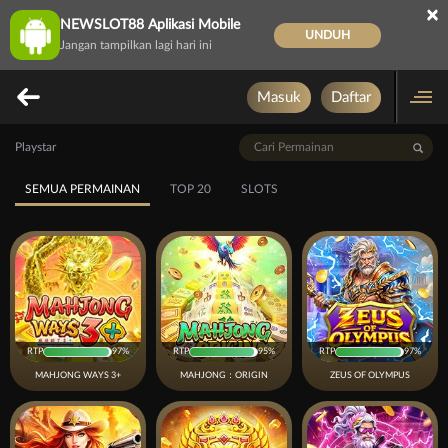
×
NEWSLOT88 Aplikasi Mobile
UNDUH
Jangan tampilkan lagi hari ini
Masuk
Daftar
Playstar
SEMUA PERMAINAN
TOP 20
SLOTS
RTP
97%
RTP
95%
RTP
97%
MAHJONG WAYS 3+
MAHJONG：ORIGIN
ZEUS OF OLYMPUS