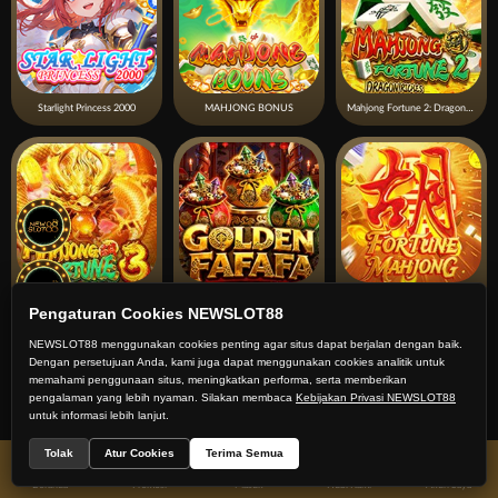
Starlight Princess 2000
MAHJONG BONUS
Mahjong Fortune 2: Dragon Riches
Mahjong Fortune 3
GOLDEN FAFAFA
Fortune Mahjong
Pengaturan Cookies NEWSLOT88
NEWSLOT88 menggunakan cookies penting agar situs dapat berjalan dengan baik.
Dengan persetujuan Anda, kami juga dapat menggunakan cookies analitik untuk
memahami penggunaan situs, meningkatkan performa, serta memberikan
pengalaman yang lebih nyaman. Silakan membaca
Kebijakan Privasi NEWSLOT88
untuk informasi lebih lanjut.
Tolak
Atur Cookies
Terima Semua
Beranda
Promosi
Masuk
Hub. Kami
Akun Saya
Riches Express
Galloping Horse Fortune
GOLDEN TRAIN 2