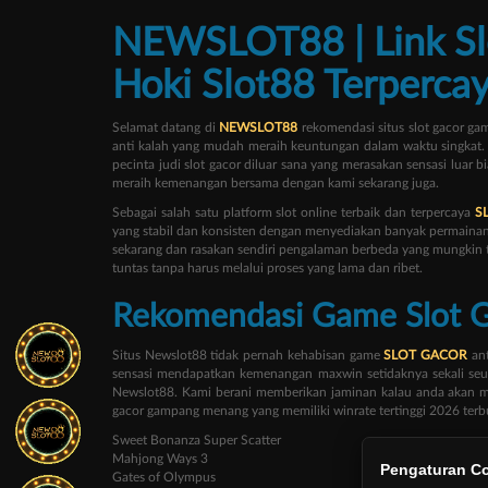
NEWSLOT88 | Link Slo
Hoki Slot88 Terperca
Selamat datang di
NEWSLOT88
rekomendasi situs slot gacor ga
anti kalah yang mudah meraih keuntungan dalam waktu singkat. 
pecinta judi slot gacor diluar sana yang merasakan sensasi luar
meraih kemenangan bersama dengan kami sekarang juga.
Sebagai salah satu platform slot online terbaik dan terpercaya
S
yang stabil dan konsisten dengan menyediakan banyak permainan d
sekarang dan rasakan sendiri pengalaman berbeda yang mungkin t
tuntas tanpa harus melalui proses yang lama dan ribet.
Rekomendasi Game Slot G
Situs Newslot88 tidak pernah kehabisan game
SLOT GACOR
ant
sensasi mendapatkan kemenangan maxwin setidaknya sekali seum
Newslot88. Kami berani memberikan jaminan kalau anda akan 
gacor gampang menang yang memiliki winrate tertinggi 2026 terb
Sweet Bonanza Super Scatter
Mahjong Ways 3
Pengaturan C
Gates of Olympus