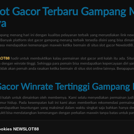
t Gacor Terbaru Gampang Me
ya
mpang menang hari ini dengan kualitas pelayanan terbaik yang menyediakan link new 
Banyak platform slot gacor gampang menang terbaik tersedia disini yang bisa dim
 biasa mendapatkan kemenangan maxwin ketika bermain di situs slot gacor Newslot88.
LOT88
hadir untuk membuktikan kalau permainan slot gacor anti kalah itu ada. Sit
engan winrate tinggi. Sehingga para pemain bisa mendapatkan kepercayaan diri yang
idak akan pernah anda rasakan ketika bermain di situs slot online lainnya. Berapap
acor Winrate Tertinggi Gampang
i kalah untuk dimainkan oleh membernya. Kami selalu menyediakan permainan judi 
ur hidup. Pada kesempatan kali ini kami akan memberikan rekomendasi permainan sl
mendapatkan keuntungan yang maksimal dalam waktu singkat saja bahkan hanya de
ukti bisa mendatangkan kemenangan dengan perkalian maxwin tanpa batas untuk para
ookies NEWSLOT88