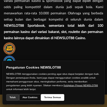
variasi permainan kasino & sportsbook yang dapat dipilih dengan
odds paling kompetitif dalam dunia judi sepak bola. Kami
menawarkan rata-rata 10.000 permainan Olahraga yang berbeda
setiap bulan dan berbagai kompetisi di seluruh dunia dalam
NEWSLOT88 Sportsbook, sementara total lebih dari 100
permainan kasino dari variasi bakarat, slot, roulette dan permainan
kasino lainnya dapat dimainkan di
NEWSLOT88
Casino.
KEAMANAN
Pengaturan Cookies NEWSLOT88
NEWSLOT88 menggunakan cookies penting agar situs dapat berjalan dengan baik.
Domain aman dan privat serta integritas produk kami adalah poros
Dengan persetujuan Anda, kami juga dapat menggunakan cookies analitik untuk
fundamental dari pengalaman taruhan online di
NEWSLOT88
.
memahami penggunaan situs, meningkatkan performa, serta memberikan
pengalaman yang lebih nyaman. Silakan membaca
Kebijakan Privasi NEWSLOT88
Kami selalu mengutamakan keamanan tercanggih dan
untuk informasi lebih lanjut.
memperbaharui semua permainan serta proses-proses kami secara
Tolak
Atur Cookies
Terima Semua
berkala, demi memastikan pengalaman permainan online Anda
Beranda
Promosi
Masuk
Hub. Kami
Akun Saya
100% aman dan adil. Kami selalu mengutamakan menjaga