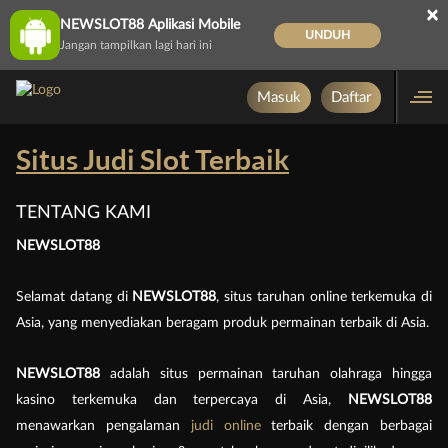
×
NEWSLOT88 Aplikasi Mobile
UNDUH
Jangan tampilkan lagi hari ini
Masuk
Daftar
Situs Judi Slot Terbaik
TENTANG KAMI
NEWSLOT88
Selamat datang di
NEWSLOT88
, situs taruhan online terkemuka di
Asia, yang menyediakan beragam produk permainan terbaik di Asia.
NEWSLOT88
adalah situs permainan taruhan olahraga hingga
kasino terkemuka dan terpercaya di Asia,
NEWSLOT88
menawarkan pengalaman
judi online
terbaik dengan berbagai