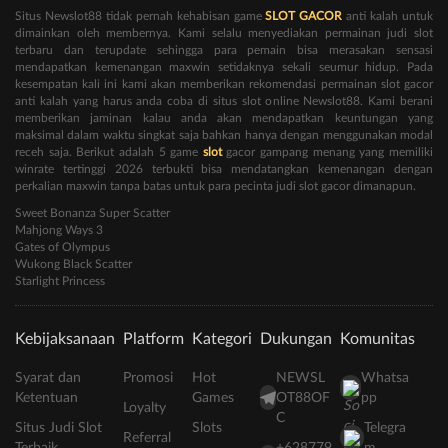
Situs Newslot88 tidak pernah kehabisan game
SLOT GACOR
anti kalah untuk
dimainkan oleh membernya. Kami selalu menyediakan permainan judi slot
terbaru dan terupdate sehingga para pemain bisa merasakan sensasi
mendapatkan kemenangan maxwin setidaknya sekali seumur hidup. Pada
kesempatan kali ini kami akan memberikan rekomendasi permainan slot gacor
anti kalah yang harus anda coba di situs slot online Newslot88. Kami berani
memberikan jaminan kalau anda akan mendapatkan keuntungan yang
maksimal dalam waktu singkat saja bahkan hanya dengan menggunakan modal
receh saja. Berikut adalah 5 game
slot
gacor gampang menang yang memiliki
winrate tertinggi 2026 terbukti bisa mendatangkan kemenangan dengan
perkalian maxwin tanpa batas untuk para pecinta judi slot gacor dimanapun.
Sweet Bonanza Super Scatter
Mahjong Ways 3
Gates of Olympus
Wukong Black Scatter
Starlight Princess
Kebijaksanaan
Platform
Kategori
Dukungan
Komunitas
Syarat dan
Promosi
Hot
NEWSL
Whatsa
Ketentuan
Games
OT88OF
pp
Loyalty
C
Situs Judi Slot
Slots
Telegra
Referral
Terbaik
+628779
m