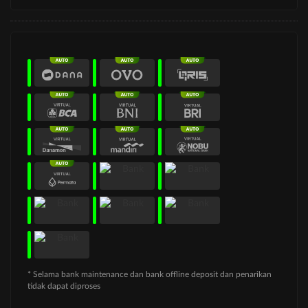
* Selama bank maintenance dan bank offline deposit dan penarikan
tidak dapat diproses