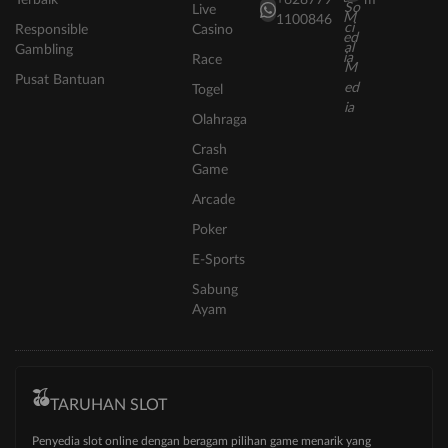
Live
1100846
Responsible
Casino
Gambling
Race
Pusat Bantuan
Togel
Olahraga
Crash
Game
Arcade
Poker
E-Sports
Sabung
Ayam
TARUHAN SLOT
Penyedia slot online dengan beragam pilihan game menarik yang