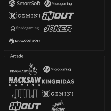
Arcade