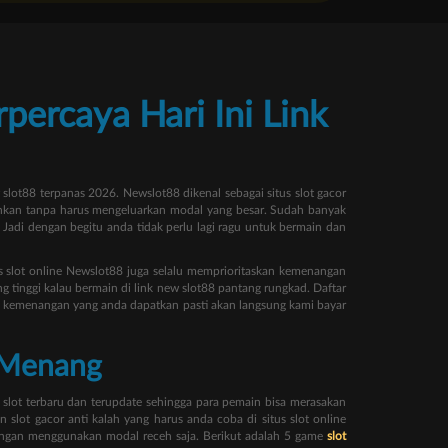
ercaya Hari Ini Link
slot88 terpanas 2026. Newslot88 dikenal sebagai situs slot gacor
ainkan tanpa harus mengeluarkan modal yang besar. Sudah banyak
 Jadi dengan begitu anda tidak perlu lagi ragu untuk bermain dan
us slot online Newslot88 juga selalu memprioritaskan kemenangan
 tinggi kalau bermain di link new slot88 pantang rungkad. Daftar
un kemenangan yang anda dapatkan pasti akan langsung kami bayar
 Menang
slot terbaru dan terupdate sehingga para pemain bisa merasakan
lot gacor anti kalah yang harus anda coba di situs slot online
ngan menggunakan modal receh saja. Berikut adalah 5 game
slot