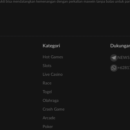
ukti bisa mendatangkan kemenangan dengan perkalian maxwin tanpa batas untuk para
Kategori
Dukunga
Hot Games
NEWS
Slots
+6281
Live Casino
Race
Togel
Olahraga
Crash Game
Arcade
Poker