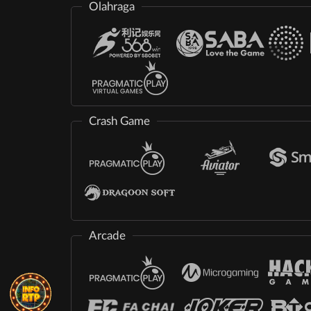
Olahraga
Crash Game
Arcade