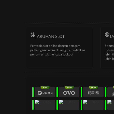
TARUHAN SLOT
T
Penyedia slot online dengan beragam
Sports
pilihan game menarik yang memudahkan
menawa
pemain untuk mencapai jackpot
lebih 
lebih 