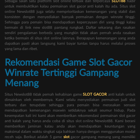
Sebagai salah satu platform slot online terbaik dan terpercaya
SLOT88
hadir
untuk membuktikan kalau permainan slot gacor anti kalah itu ada. Situs slot
online Newslot88 juga selalu memprioritaskan kemenangan yang stabil dan
konsisten dengan menyediakan banyak permainan dengan winrate tinggi.
Sehingga para pemain bisa mendapatkan kepercayaan diri yang tinggi kalau
bermain di link new slot88 pantang rungkad. Daftar sekarang dan rasakan
sendiri pengalaman berbeda yang mungkin tidak akan pernah anda rasakan
ketika bermain di situs slot online lainnya. Berapapun kemenangan yang anda
dapatkan pasti akan langsung kami bayar tuntas tanpa harus melalui proses
yang lama dan ribet.
Rekomendasi Game Slot Gacor
Winrate Tertinggi Gampang
Menang
Situs Newslot88 tidak pernah kehabisan game
SLOT GACOR
anti kalah untuk
dimainkan oleh membernya. Kami selalu menyediakan permainan judi slot
terbaru dan terupdate sehingga para pemain bisa merasakan sensasi
mendapatkan kemenangan maxwin setidaknya sekali seumur hidup. Pada
kesempatan kali ini kami akan memberikan rekomendasi permainan slot gacor
anti kalah yang harus anda coba di situs slot online Newslot88. Kami berani
memberikan jaminan kalau anda akan mendapatkan keuntungan yang
maksimal dalam waktu singkat saja bahkan hanya dengan menggunakan modal
receh saja. Berikut adalah 5 game
slot
gacor gampang menang yang memiliki