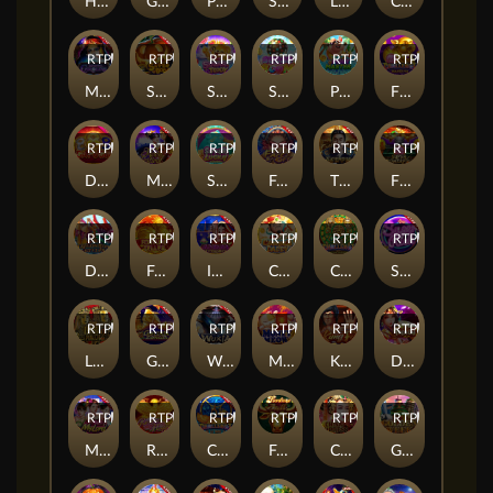
HIYAS GEMS
Go Clash
PYRAMID OF FLAMES
Super Powerful
LUCKY ACE
Challenge・Golden Pig
RTP
91%
RTP
83%
RTP
86%
RTP
85%
RTP
79%
RTP
85%
Madame Caroline
Super Boom
SUGAR TEDDY
SUGAR BOOM
Piggy Master
FEATURE BUY - Golden Pig
RTP
88%
RTP
83%
RTP
89%
RTP
84%
RTP
84%
RTP
91%
DA FU GUI
Moon Festival
SUPER LUCKY
Face Off
The Empire
FEATURE BUY・SUPER POWERFUL
RTP
89%
RTP
85%
RTP
86%
RTP
85%
RTP
89%
RTP
90%
Dragon Boat Festival
Fortune Teller
India Treasure
CAISHEN DADDY
Challenge・Mayan Calendar
Super Rich
RTP
89%
RTP
81%
RTP
90%
RTP
90%
RTP
92%
RTP
94%
Lucky Poker 2
Golden Zongzi
Wu Xia
Money Meow
KungFu
DIAO CHAN FA DA CAI
RTP
95%
RTP
89%
RTP
83%
RTP
83%
RTP
92%
RTP
85%
My Lord
Rich & Happy
CHALLENGE・FU LU SHOU XI
Fortune Bull
China Empress
Golden Week