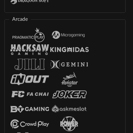
Arcade