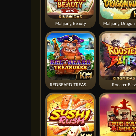
Mahjong Beauty
REDBEARD TREASURE
Rooster Blitz