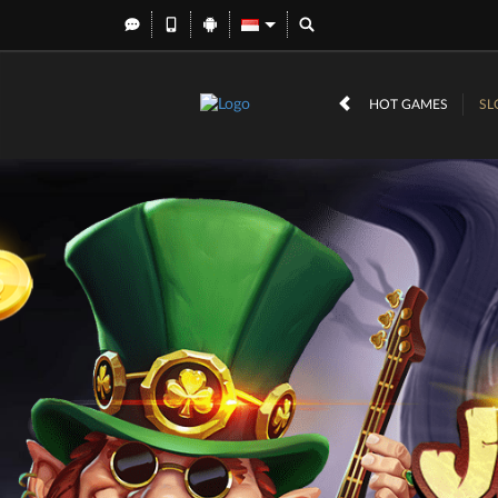
HOT GAMES
SL