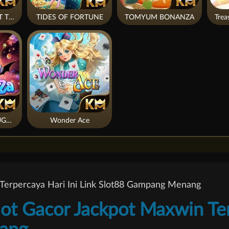
THE BIG THE FAT THE UGLY
TIDES OF FORTUNE
TOMYUM BONANZA
WILD WITCH SUGAR BONANZA
Wonder Ace
Terpercaya Hari Ini Link Slot88 Gampang Menang
t Gacor Jackpot Maxwin Terp