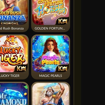
ld Rush Bonanza
GOLDEN FORTUNE HORSE
LUCKY TIGER
MAGIC PEARLS