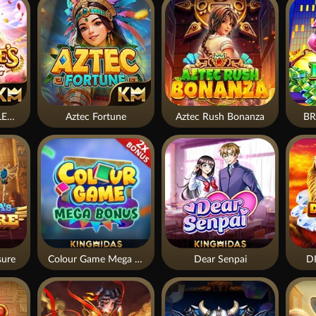
APHRODITE’S BLESSING
Aztec Fortune
Aztec Rush Bonanza
BR
sure
Colour Game Mega Bonus
Dear Senpai
D