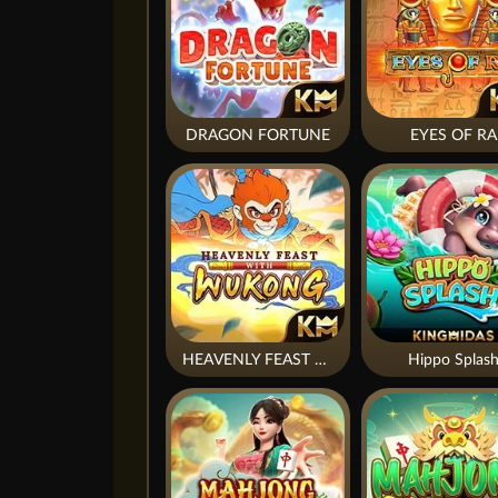
DRAGON FORTUNE
EYES OF RA
HEAVENLY FEAST WITH WUKONG
Hippo Splas