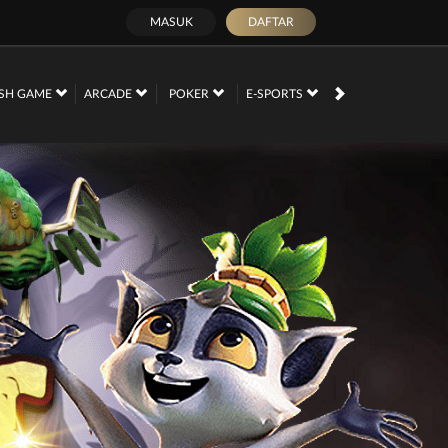
MASUK
DAFTAR
SH GAME
ARCADE
POKER
E-SPORTS
SABUNG AYAM