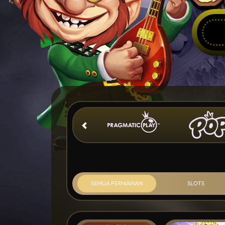
SEMUA PERMAINAN
SLOTS