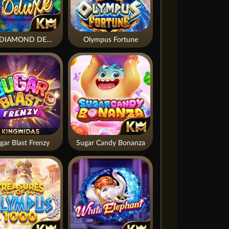
MR DIAMOND DELUXE
Olympus Fortune
gar Blast Frenzy
Sugar Candy Bonanza