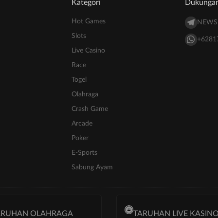
Kategori
Dukunga
Hot Games
NEWS
Slots
+6281
Live Casino
Race
Togel
Olahraga
Crash Game
Arcade
Poker
E-Sports
Sabung Ayam
ARUHAN OLAHRAGA
TARUHAN LIVE KASIN