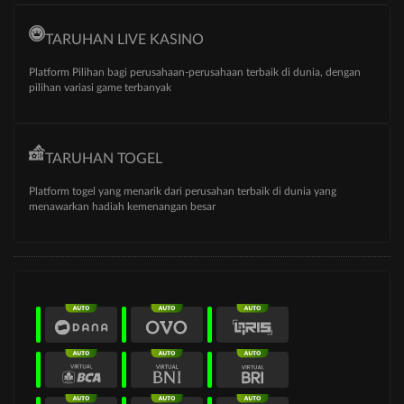
TARUHAN LIVE KASINO
Platform Pilihan bagi perusahaan-perusahaan terbaik di dunia, dengan
pilihan variasi game terbanyak
TARUHAN TOGEL
Platform togel yang menarik dari perusahan terbaik di dunia yang
menawarkan hadiah kemenangan besar