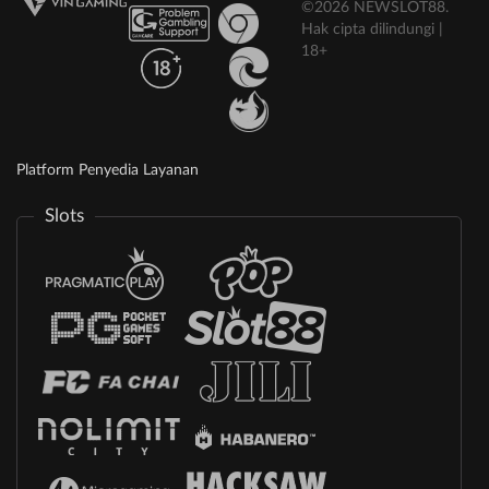
©2026 NEWSLOT88.
Hak cipta dilindungi |
18+
Platform Penyedia Layanan
Slots