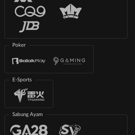
Poker
E-Sports
Sabung Ayam