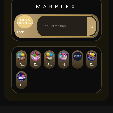
MARBLEX
SEMUA
PERMAINAN
RACE
Dragon Tiger
Tomorrow land
Super PK
Marble Run
Infinity Castle
Tokyo Drift Nitro
Tokyo Drift