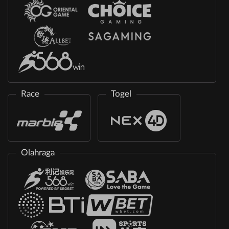
Race
Togel
Olahraga