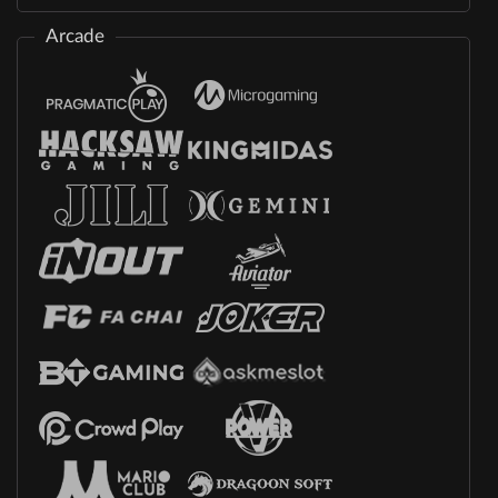
Arcade