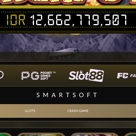
IDR
12,662,779,507
SMARTSOFT
SLOTS
CRASH GAME