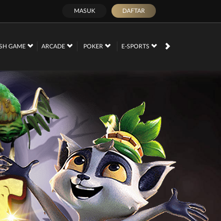
MASUK
DAFTAR
SH GAME
ARCADE
POKER
E-SPORTS
SABUNG AYAM