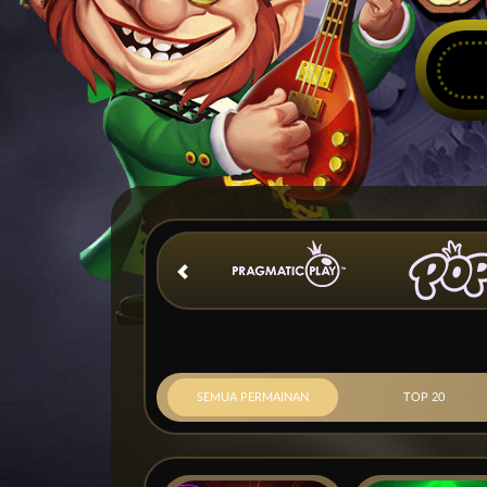
SEMUA PERMAINAN
TOP 20