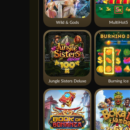
Wild & Gods
MultiHot5
Jungle Sisters Deluxe
Burning Ice