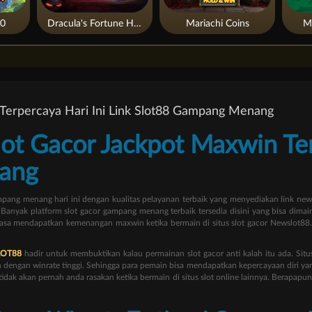
10
Dracula's Fortune Halloween Edition
Mariachi Coins
M
Terpercaya Hari Ini Link Slot88 Gampang Menang
t Gacor Jackpot Maxwin Terp
ang
pang menang hari ini dengan kualitas pelayanan terbaik yang menyediakan link new 
Banyak platform slot gacor gampang menang terbaik tersedia disini yang bisa dim
 biasa mendapatkan kemenangan maxwin ketika bermain di situs slot gacor Newslot88.
LOT88
hadir untuk membuktikan kalau permainan slot gacor anti kalah itu ada. Sit
engan winrate tinggi. Sehingga para pemain bisa mendapatkan kepercayaan diri yang
idak akan pernah anda rasakan ketika bermain di situs slot online lainnya. Berapap