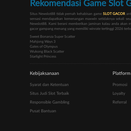
Rekomendasi Game Slot G
Situs Newslot88 tidak pernah kehabisan game
SLOT GACOR
ant
sensasi mendapatkan kemenangan maxwin setidaknya sekali seumu
Newslot88. Kami berani memberikan jaminan kalau anda akan 
gacor gampang menang yang memiliki winrate tertinggi 2026 terb
Sweet Bonanza Super Scatter
Mahjong Ways 3
Gates of Olympus
Wukong Black Scatter
Starlight Princess
Kebijaksanaan
Platform
Syarat dan Ketentuan
Promosi
Situs Judi Slot Terbaik
Loyalty
Responsible Gambling
Referral
Pusat Bantuan