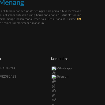
 Menang
slot terbaru dan terupdate sehingga para pemain bisa merasakan
lot gacor anti kalah yang harus anda coba di situs slot online
ngan menggunakan modal receh saja. Berikut adalah 5 game
slot
 pecinta judi slot gacor dimanapun.
n
Komunitas
LOT88OFC
Whatsapp
782092423
Telegram