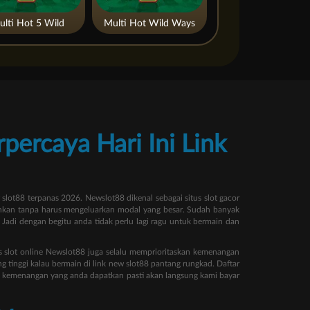
ulti Hot 5 Wild
Multi Hot Wild Ways
ercaya Hari Ini Link
slot88 terpanas 2026. Newslot88 dikenal sebagai situs slot gacor
ainkan tanpa harus mengeluarkan modal yang besar. Sudah banyak
 Jadi dengan begitu anda tidak perlu lagi ragu untuk bermain dan
us slot online Newslot88 juga selalu memprioritaskan kemenangan
 tinggi kalau bermain di link new slot88 pantang rungkad. Daftar
un kemenangan yang anda dapatkan pasti akan langsung kami bayar