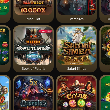
Mad Slot
Vampires
Dr
Book of Futuria
Safari Simba