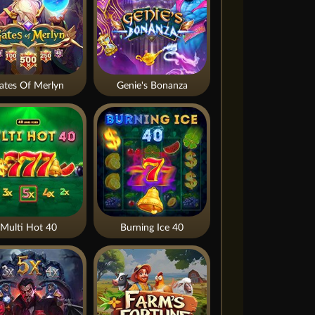
ates Of Merlyn
Genie's Bonanza
Multi Hot 40
Burning Ice 40