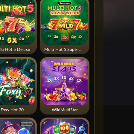
ti Hot 5 Deluxe
Multi Hot 5 Super Wilds
Foxy Hot 20
WildMultiStar