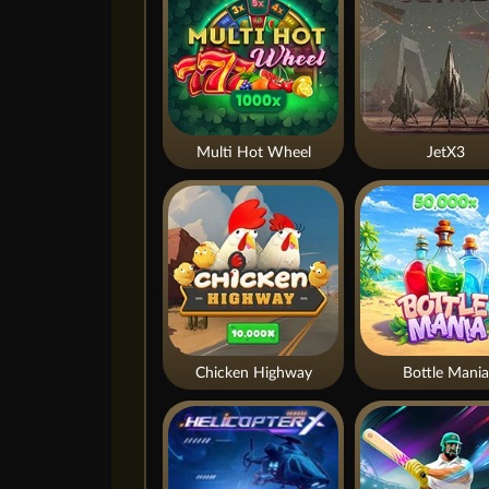
Multi Hot Wheel
JetX3
Chicken Highway
Bottle Mania