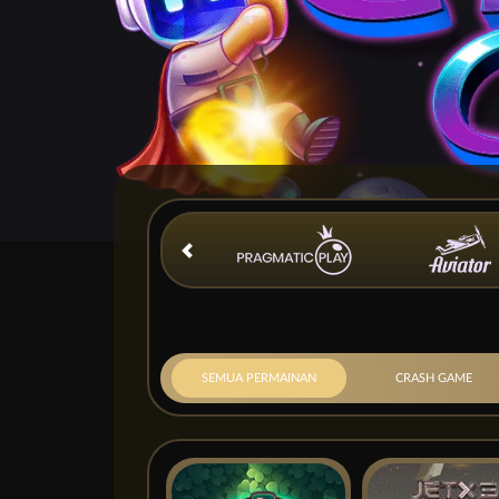
SEMUA PERMAINAN
CRASH GAME