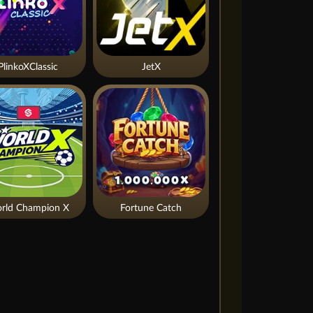
PlinkoXClassic
JetX
rld Champion X
Fortune Catch