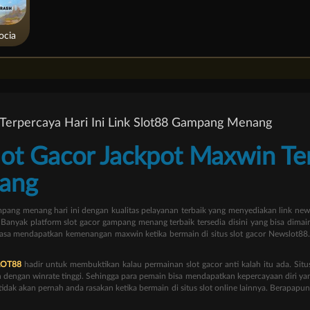
ocia
Terpercaya Hari Ini Link Slot88 Gampang Menang
t Gacor Jackpot Maxwin Terp
ang
pang menang hari ini dengan kualitas pelayanan terbaik yang menyediakan link new 
Banyak platform slot gacor gampang menang terbaik tersedia disini yang bisa dim
 biasa mendapatkan kemenangan maxwin ketika bermain di situs slot gacor Newslot88.
LOT88
hadir untuk membuktikan kalau permainan slot gacor anti kalah itu ada. Sit
engan winrate tinggi. Sehingga para pemain bisa mendapatkan kepercayaan diri yang
idak akan pernah anda rasakan ketika bermain di situs slot online lainnya. Berapap