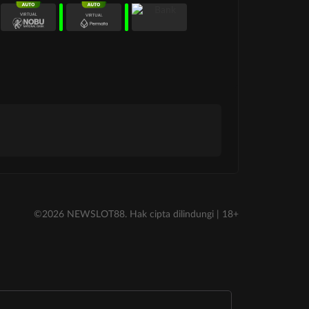
©2026 NEWSLOT88. Hak cipta dilindungi | 18+