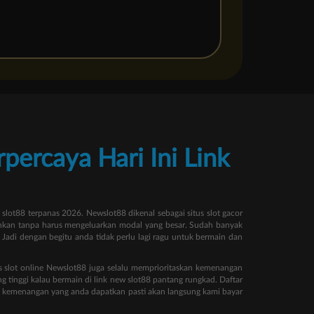
ercaya Hari Ini Link
slot88 terpanas 2026. Newslot88 dikenal sebagai situs slot gacor
ainkan tanpa harus mengeluarkan modal yang besar. Sudah banyak
 Jadi dengan begitu anda tidak perlu lagi ragu untuk bermain dan
us slot online Newslot88 juga selalu memprioritaskan kemenangan
 tinggi kalau bermain di link new slot88 pantang rungkad. Daftar
un kemenangan yang anda dapatkan pasti akan langsung kami bayar