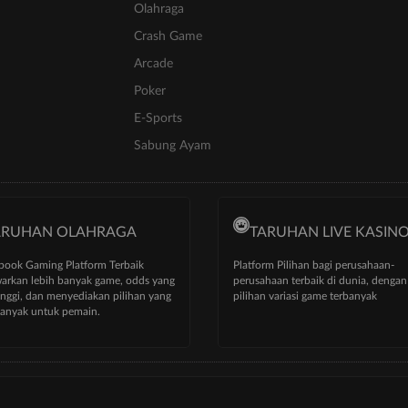
Olahraga
Crash Game
Arcade
Poker
E-Sports
Sabung Ayam
ARUHAN OLAHRAGA
TARUHAN LIVE KASIN
book Gaming Platform Terbaik
Platform Pilihan bagi perusahaan-
rkan lebih banyak game, odds yang
perusahaan terbaik di dunia, dengan
tinggi, dan menyediakan pilihan yang
pilihan variasi game terbanyak
banyak untuk pemain.