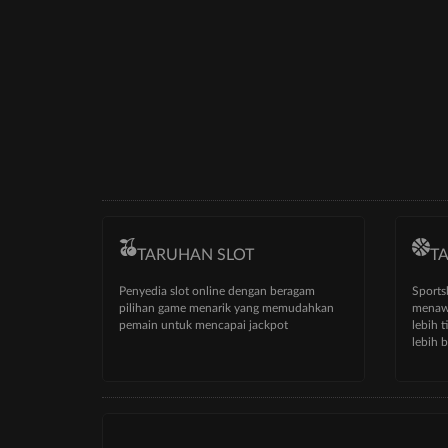
TARUHAN SLOT
T
Penyedia slot online dengan beragam
Sports
pilihan game menarik yang memudahkan
menawa
pemain untuk mencapai jackpot
lebih 
lebih 