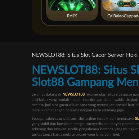
RollX
CaiBalaoCappad
NEWSLOT88: Situs Slot Gacor Server Hoki 
NEWSLOT88: Situs Slo
Slot88 Gampang Men
Selamat datang di
NEWSLOT88
rekomendasi situs slot gacor gam
anti kalah yang mudah meraih keuntungan dalam waktu singkat. 
pecinta judi slot gacor diluar sana yang merasakan sensasi luar
meraih kemenangan bersama dengan kami sekarang juga.
Sebagai salah satu platform slot online terbaik dan terpercaya
S
yang stabil dan konsisten dengan menyediakan banyak permainan d
sekarang dan rasakan sendiri pengalaman berbeda yang mungkin t
tuntas tanpa harus melalui proses yang lama dan ribet.