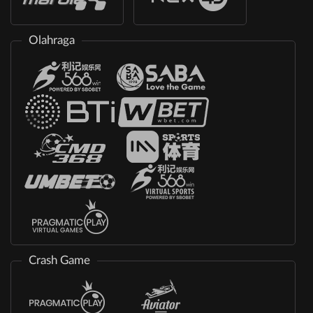
Olahraga
Crash Game