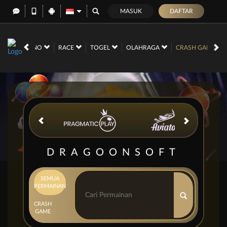
MASUK
DAFTAR
LIVE CASINO
RACE
TOGEL
OLAHRAGA
CRASH GAME
DRAGOONSOFT
SEMUA
PERMAINAN
CRASH
GAME