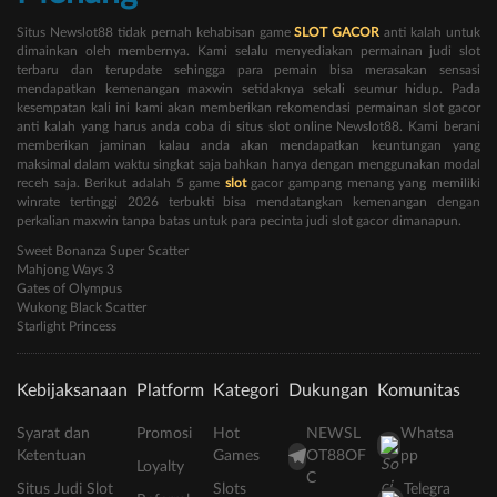
Situs Newslot88 tidak pernah kehabisan game
SLOT GACOR
anti kalah untuk
dimainkan oleh membernya. Kami selalu menyediakan permainan judi slot
terbaru dan terupdate sehingga para pemain bisa merasakan sensasi
mendapatkan kemenangan maxwin setidaknya sekali seumur hidup. Pada
kesempatan kali ini kami akan memberikan rekomendasi permainan slot gacor
anti kalah yang harus anda coba di situs slot online Newslot88. Kami berani
memberikan jaminan kalau anda akan mendapatkan keuntungan yang
maksimal dalam waktu singkat saja bahkan hanya dengan menggunakan modal
receh saja. Berikut adalah 5 game
slot
gacor gampang menang yang memiliki
winrate tertinggi 2026 terbukti bisa mendatangkan kemenangan dengan
perkalian maxwin tanpa batas untuk para pecinta judi slot gacor dimanapun.
Sweet Bonanza Super Scatter
Mahjong Ways 3
Gates of Olympus
Wukong Black Scatter
Starlight Princess
Kebijaksanaan
Platform
Kategori
Dukungan
Komunitas
Syarat dan
Promosi
Hot
NEWSL
Whatsa
Ketentuan
Games
OT88OF
pp
Loyalty
C
Situs Judi Slot
Slots
Telegra