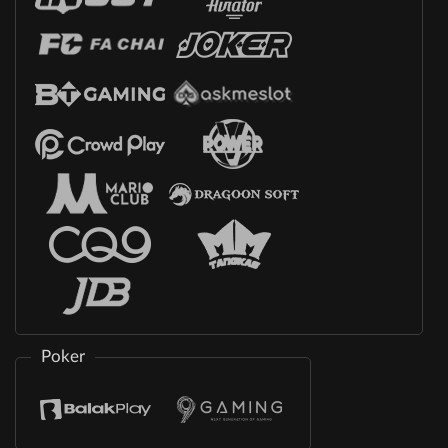
Poker