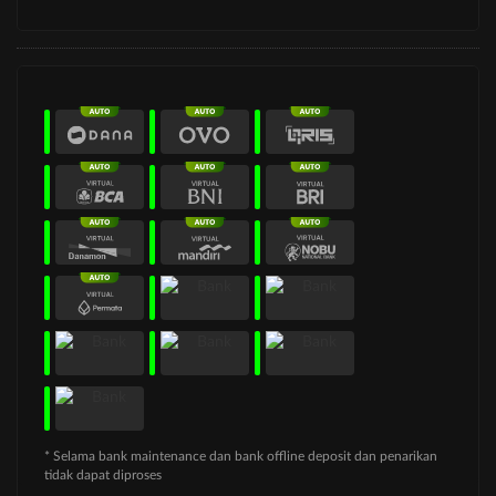
* Selama bank maintenance dan bank offline deposit dan penarikan
tidak dapat diproses