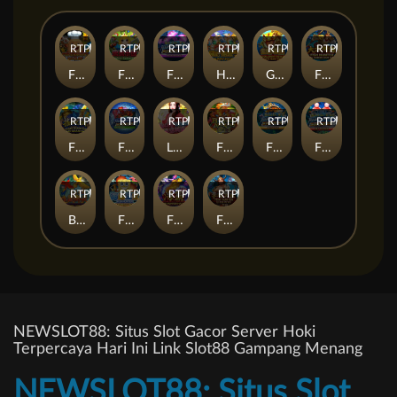
RTP
86%
RTP
92%
RTP
90%
RTP
94%
RTP
92%
RTP
88%
Fisherman's Wharf
Fish Hunter Insect Paradise
Fish Hunter 2 EX-Pro
Happy Fish 5
Golden Toad Fish Hunting
Fish Hunting: Da Sheng Nao Hai
RTP
82%
RTP
79%
RTP
84%
RTP
90%
RTP
80%
RTP
94%
Fish Hunting: Yao Qian Shu
Fish Hunter 2 EX-Novice
Lucky Wheel
Fish Hunter Monster Awaken
Fish Hunter 2 EX-Newbie
Fish Hunter 2 EX-My Club
RTP
92%
RTP
85%
RTP
83%
RTP
80%
Bird Paradise
Fish Hunter Spongebob
Fish Haiba
Fish Hunting: Li Kui Pi Yu
NEWSLOT88: Situs Slot Gacor Server Hoki
Terpercaya Hari Ini Link Slot88 Gampang Menang
NEWSLOT88: Situs Slot