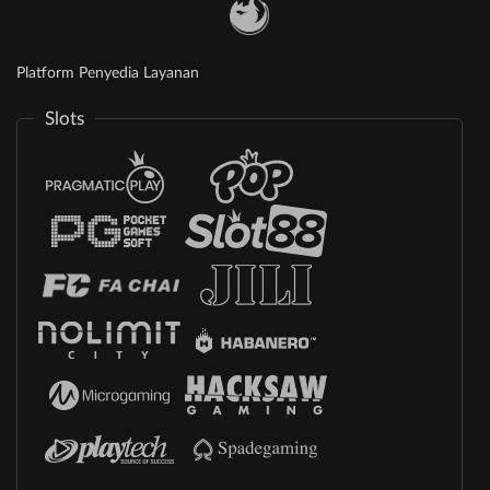
Platform Penyedia Layanan
Slots