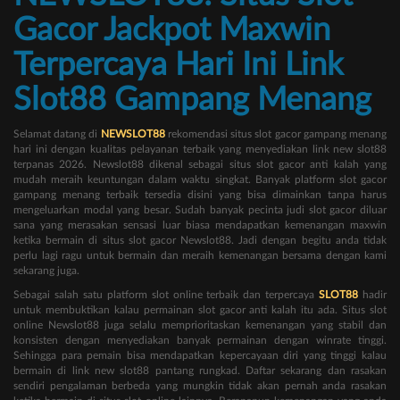
Gacor Jackpot Maxwin
Terpercaya Hari Ini Link
Slot88 Gampang Menang
Selamat datang di
NEWSLOT88
rekomendasi situs slot gacor gampang menang
hari ini dengan kualitas pelayanan terbaik yang menyediakan link new slot88
terpanas 2026. Newslot88 dikenal sebagai situs slot gacor anti kalah yang
mudah meraih keuntungan dalam waktu singkat. Banyak platform slot gacor
gampang menang terbaik tersedia disini yang bisa dimainkan tanpa harus
mengeluarkan modal yang besar. Sudah banyak pecinta judi slot gacor diluar
sana yang merasakan sensasi luar biasa mendapatkan kemenangan maxwin
ketika bermain di situs slot gacor Newslot88. Jadi dengan begitu anda tidak
perlu lagi ragu untuk bermain dan meraih kemenangan bersama dengan kami
sekarang juga.
Sebagai salah satu platform slot online terbaik dan terpercaya
SLOT88
hadir
untuk membuktikan kalau permainan slot gacor anti kalah itu ada. Situs slot
online Newslot88 juga selalu memprioritaskan kemenangan yang stabil dan
konsisten dengan menyediakan banyak permainan dengan winrate tinggi.
Sehingga para pemain bisa mendapatkan kepercayaan diri yang tinggi kalau
bermain di link new slot88 pantang rungkad. Daftar sekarang dan rasakan
sendiri pengalaman berbeda yang mungkin tidak akan pernah anda rasakan