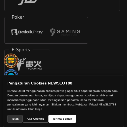
Poker
E-Sports
Sabung Ayam
Pengaturan Cookies NEWSLOT88
NEWSLOT88 menggunakan cookies penting agar situs dapat berjalan dengan baik.
Dengan persetujuan Anda, kami juga dapat menggunakan cookies analitik untuk
memahami penggunaan situs, meningkatkan performa, serta memberikan
pengalaman yang lebih nyaman. Silakan membaca
Kebijakan Privasi NEWSLOT88
untuk informasi lebih lanjut.
Tolak
Atur Cookies
Terima Semua