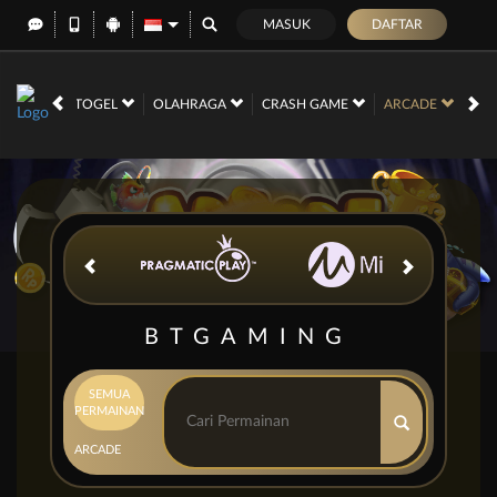
MASUK
DAFTAR
RACE
TOGEL
OLAHRAGA
CRASH GAME
ARCADE
PO
BTGAMING
SEMUA
PERMAINAN
ARCADE