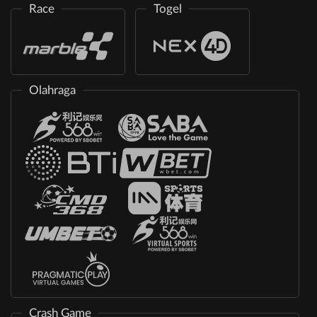
Race
Togel
Olahraga
Crash Game