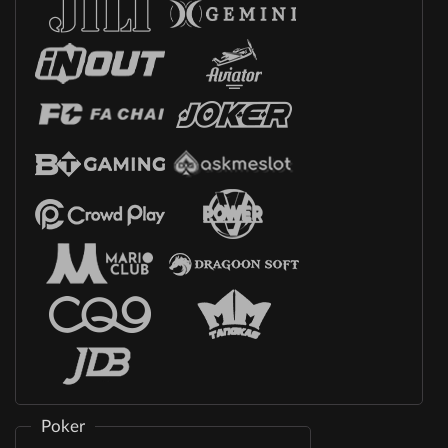
Poker