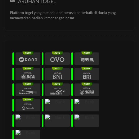
TARUHAN TOGEL
Platform togel yang menarik dari perusahan terbaik di dunia yang
menawarkan hadiah kemenangan besar