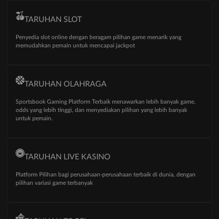
TARUHAN SLOT
Penyedia slot online dengan beragam pilihan game menarik yang
memudahkan pemain untuk mencapai jackpot
TARUHAN OLAHRAGA
Sportsbook Gaming Platform Terbaik menawarkan lebih banyak game,
odds yang lebih tinggi, dan menyediakan pilihan yang lebih banyak
untuk pemain.
TARUHAN LIVE KASINO
Platform Pilihan bagi perusahaan-perusahaan terbaik di dunia, dengan
pilihan variasi game terbanyak