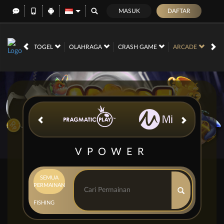
MASUK
DAFTAR
RACE
TOGEL
OLAHRAGA
CRASH GAME
ARCADE
PO
VPOWER
SEMUA
PERMAINAN
FISHING