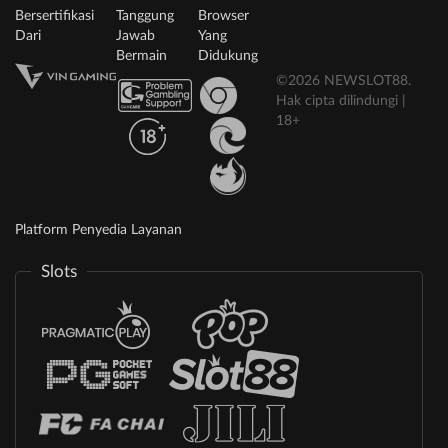
Bersertifikasi
Tanggung
Browser
Dari
Jawab
Yang
Bermain
Didukung
©2026 NEWSLOT88.
Hak cipta dilindungi |
18+
Platform Penyedia Layanan
Slots