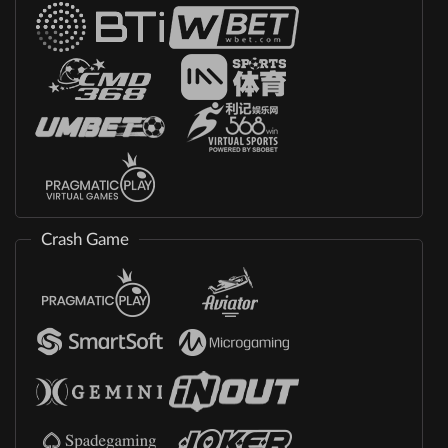
Crash Game