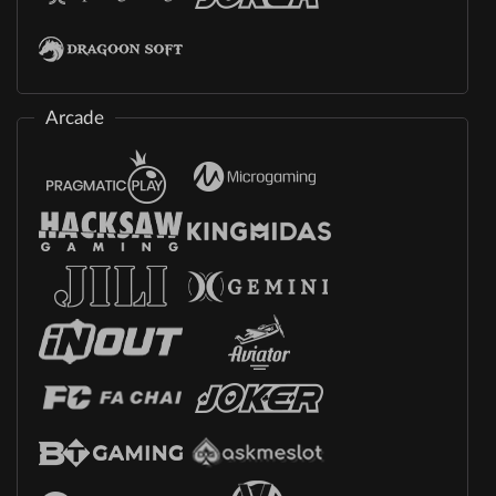
Arcade