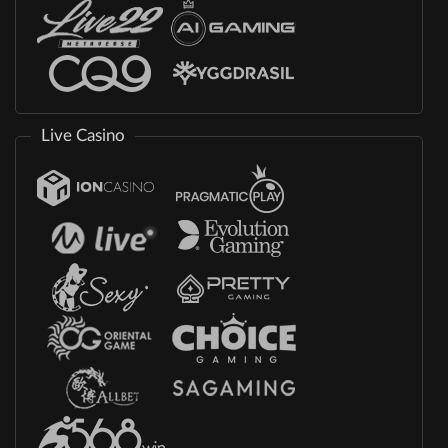
Live Casino