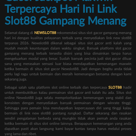
Terpercaya Hari Ini Link
Slot88 Gampang Menang
Selamat datang di
NEWSLOT88
rekomendasi situs slot gacor gampang menang
hari ini dengan kualitas pelayanan terbaik yang menyediakan link new slot88
terpanas 2026. Newslot88 dikenal sebagai situs slot gacor anti kalah yang
mudah meraih keuntungan dalam waktu singkat. Banyak platform slot gacor
gampang menang terbaik tersedia disini yang bisa dimainkan tanpa harus
mengeluarkan modal yang besar. Sudah banyak pecinta judi slot gacor diluar
sana yang merasakan sensasi luar biasa mendapatkan kemenangan maxwin
ketika bermain di situs slot gacor Newslot88. Jadi dengan begitu anda tidak
perlu lagi ragu untuk bermain dan meraih kemenangan bersama dengan kami
sekarang juga.
Sebagai salah satu platform slot online terbaik dan terpercaya
SLOT88
hadir
untuk membuktikan kalau permainan slot gacor anti kalah itu ada. Situs slot
online Newslot88 juga selalu memprioritaskan kemenangan yang stabil dan
konsisten dengan menyediakan banyak permainan dengan winrate tinggi.
Sehingga para pemain bisa mendapatkan kepercayaan diri yang tinggi kalau
bermain di link new slot88 pantang rungkad. Daftar sekarang dan rasakan
sendiri pengalaman berbeda yang mungkin tidak akan pernah anda rasakan
ketika bermain di situs slot online lainnya. Berapapun kemenangan yang anda
dapatkan pasti akan langsung kami bayar tuntas tanpa harus melalui proses
yang lama dan ribet.