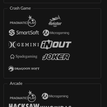
Crash Game
Arcade