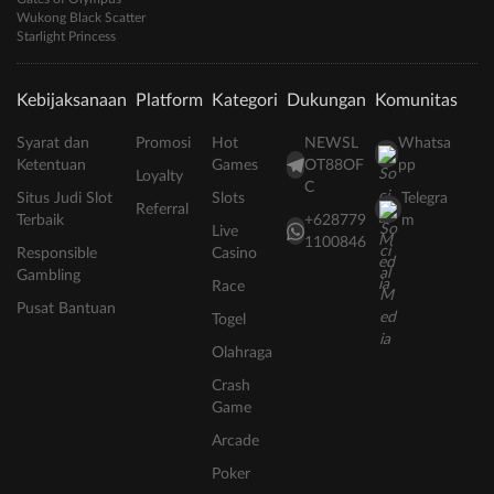
Wukong Black Scatter
Starlight Princess
Kebijaksanaan
Platform
Kategori
Dukungan
Komunitas
Syarat dan
Promosi
Hot
NEWSL
Whatsa
Ketentuan
Games
OT88OF
pp
Loyalty
C
Situs Judi Slot
Slots
Telegra
Referral
Terbaik
+628779
m
Live
1100846
Responsible
Casino
Gambling
Race
Pusat Bantuan
Togel
Olahraga
Crash
Game
Arcade
Poker