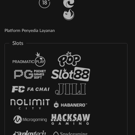
Platform Penyedia Layanan
Slots