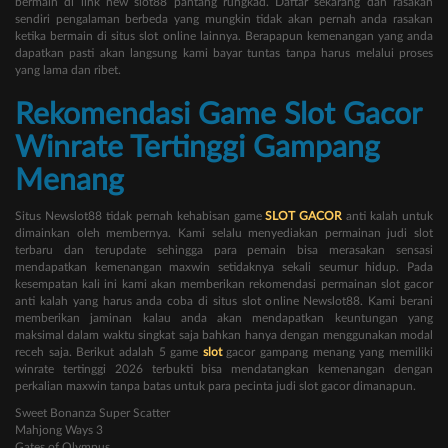
bermain di link new slot88 pantang rungkad. Daftar sekarang dan rasakan
sendiri pengalaman berbeda yang mungkin tidak akan pernah anda rasakan
ketika bermain di situs slot online lainnya. Berapapun kemenangan yang anda
dapatkan pasti akan langsung kami bayar tuntas tanpa harus melalui proses
yang lama dan ribet.
Rekomendasi Game Slot Gacor
Winrate Tertinggi Gampang
Menang
Situs Newslot88 tidak pernah kehabisan game
SLOT GACOR
anti kalah untuk
dimainkan oleh membernya. Kami selalu menyediakan permainan judi slot
terbaru dan terupdate sehingga para pemain bisa merasakan sensasi
mendapatkan kemenangan maxwin setidaknya sekali seumur hidup. Pada
kesempatan kali ini kami akan memberikan rekomendasi permainan slot gacor
anti kalah yang harus anda coba di situs slot online Newslot88. Kami berani
memberikan jaminan kalau anda akan mendapatkan keuntungan yang
maksimal dalam waktu singkat saja bahkan hanya dengan menggunakan modal
receh saja. Berikut adalah 5 game
slot
gacor gampang menang yang memiliki
winrate tertinggi 2026 terbukti bisa mendatangkan kemenangan dengan
perkalian maxwin tanpa batas untuk para pecinta judi slot gacor dimanapun.
Sweet Bonanza Super Scatter
Mahjong Ways 3
Gates of Olympus