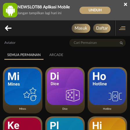
×
NEWSLOT88 Aplikasi Mobile
UNDUH
Jangan tampilkan lagi hari ini
Masuk
Daftar
Aviator
SEMUA PERMAINAN
ARCADE
Mines
Dice
Hotline