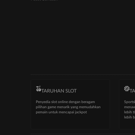
TARUHAN SLOT
T
Penyedia slot online dengan beragam
Sports
pilihan game menarik yang memudahkan
menawa
pemain untuk mencapai jackpot
lebih 
lebih 