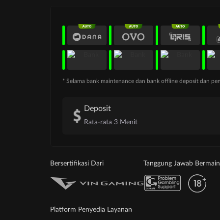
* Selama bank maintenance dan bank offline deposit dan pen
Deposit
Rata-rata 3 Menit
Bersertifikasi Dari
Tanggung Jawab Bermain
Platform Penyedia Layanan