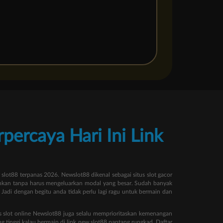
ercaya Hari Ini Link
slot88 terpanas 2026. Newslot88 dikenal sebagai situs slot gacor
ainkan tanpa harus mengeluarkan modal yang besar. Sudah banyak
 Jadi dengan begitu anda tidak perlu lagi ragu untuk bermain dan
us slot online Newslot88 juga selalu memprioritaskan kemenangan
 tinggi kalau bermain di link new slot88 pantang rungkad. Daftar