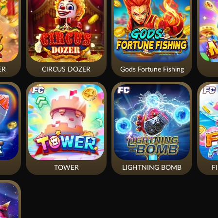
ER
CIRCUS DOZER
Gods Fortune Fishing
TOWER
LIGHTNING BOMB
F