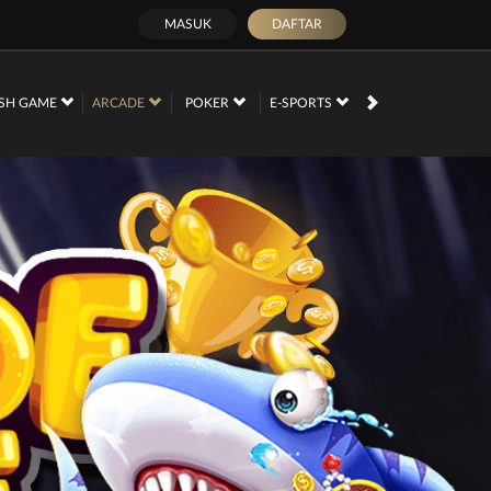
MASUK
DAFTAR
SH GAME
ARCADE
POKER
E-SPORTS
SABUNG AYAM