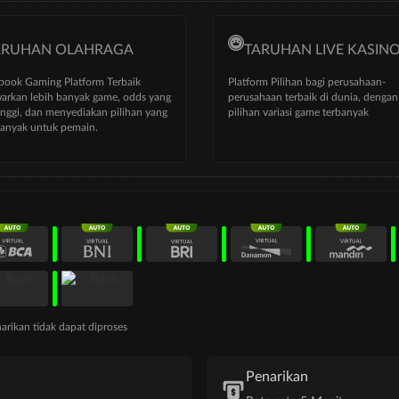
ARUHAN OLAHRAGA
TARUHAN LIVE KASIN
book Gaming Platform Terbaik
Platform Pilihan bagi perusahaan-
rkan lebih banyak game, odds yang
perusahaan terbaik di dunia, dengan
tinggi, dan menyediakan pilihan yang
pilihan variasi game terbanyak
banyak untuk pemain.
arikan tidak dapat diproses
Penarikan