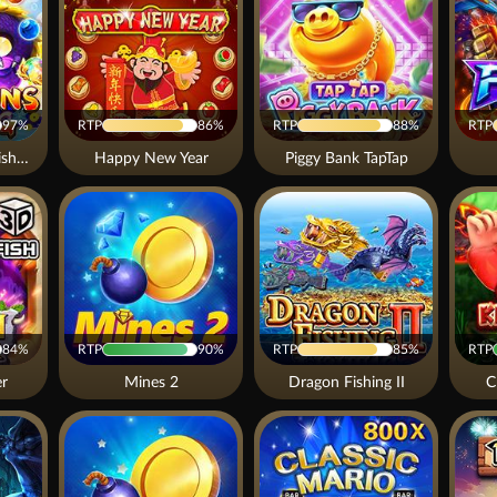
97%
RTP
86%
RTP
88%
RTP
Shade Dragons Fishing
Happy New Year
Piggy Bank TapTap
84%
RTP
90%
RTP
85%
RTP
r
Mines 2
Dragon Fishing II
C