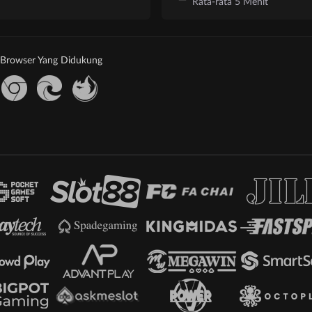
Rata-rata 5 Menit
Browser Yang Didukung