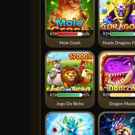
RTP
83%
RTP
Mole Crash
RTP
90%
RTP
Jogo Do Bicho
Dragon Maste