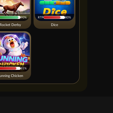
90%
RTP
80%
Rocket Derby
Dice
81%
unning Chicken