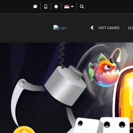
HOT GAMES
SL