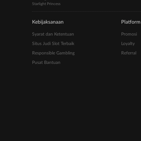
Starlight Princess
Kebijaksanaan
Platform
Syarat dan Ketentuan
Promosi
Situs Judi Slot Terbaik
Loyalty
Responsible Gambling
Referral
Pusat Bantuan