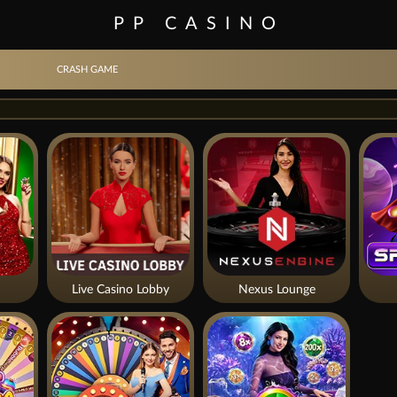
PP CASINO
CRASH GAME
Live Casino Lobby
Nexus Lounge