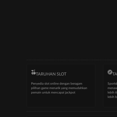
TARUHAN SLOT
T
Penyedia slot online dengan beragam
Sports
pilihan game menarik yang memudahkan
menawa
pemain untuk mencapai jackpot
lebih 
lebih 