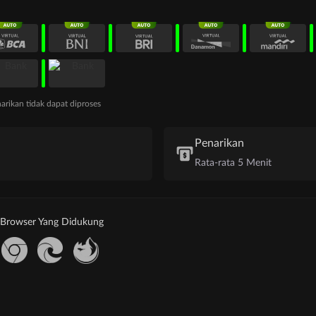
arikan tidak dapat diproses
Penarikan
Rata-rata 5 Menit
Browser Yang Didukung