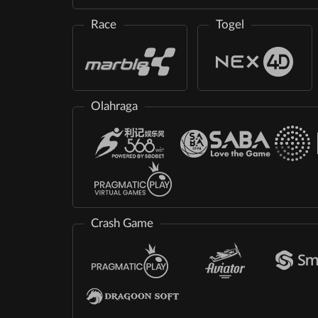
Race
Togel
Olahraga
Crash Game