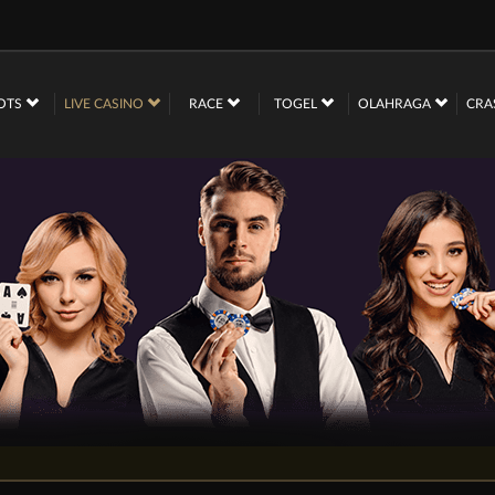
OTS
LIVE CASINO
RACE
TOGEL
OLAHRAGA
CRA