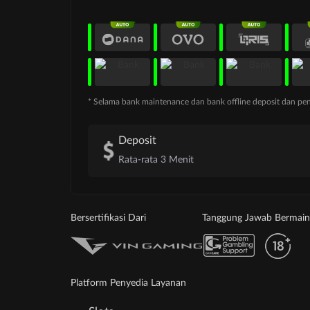
* Selama bank maintenance dan bank offline deposit dan pen
Deposit
Rata-rata 3 Menit
Bersertifikasi Dari
Tanggung Jawab Bermain
Platform Penyedia Layanan