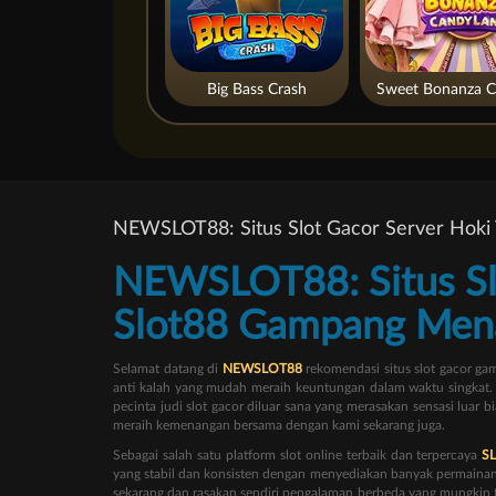
Big Bass Crash
NEWSLOT88: Situs Slot Gacor Server Hoki 
NEWSLOT88: Situs Slo
Slot88 Gampang Men
Selamat datang di
NEWSLOT88
rekomendasi situs slot gacor gam
anti kalah yang mudah meraih keuntungan dalam waktu singkat. 
pecinta judi slot gacor diluar sana yang merasakan sensasi luar
meraih kemenangan bersama dengan kami sekarang juga.
Sebagai salah satu platform slot online terbaik dan terpercaya
S
yang stabil dan konsisten dengan menyediakan banyak permainan d
sekarang dan rasakan sendiri pengalaman berbeda yang mungkin t