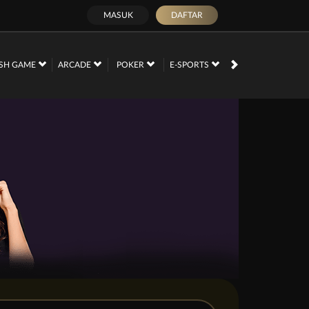
MASUK
DAFTAR
SH GAME
ARCADE
POKER
E-SPORTS
SABUNG AYAM