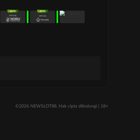
©2026 NEWSLOT88. Hak cipta dilindungi | 18+