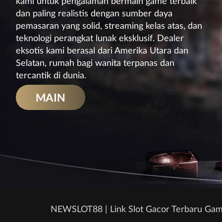
kami untuk pengalaman bermain game terbaik
dan paling realistis dengan sumber daya
pemasaran yang solid, streaming kelas atas, dan
teknologi perangkat lunak eksklusif. Dealer
eksotis kami berasal dari Amerika Utara dan
Selatan, rumah bagi wanita terpanas dan
tercantik di dunia.
MAIN
NEWSLOT88 | Link Slot Gacor Terbaru Gamp