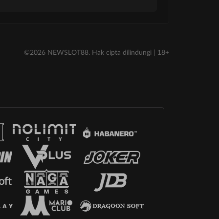
©2026 NEWSLOT88. Hak cipta dilindungi | 18+