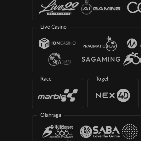
Live Casino
Race
Togel
Olahraga