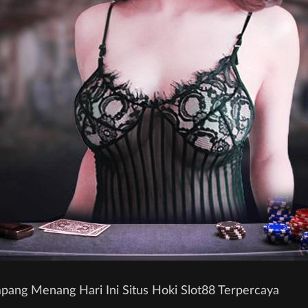
ang Menang Hari Ini Situs Hoki Slot88 Terpercaya