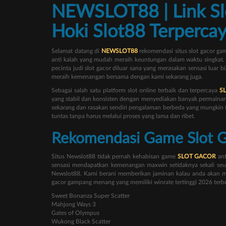
NEWSLOT88 | Link Slo
Hoki Slot88 Terperca
Selamat datang di
NEWSLOT88
rekomendasi situs slot gacor gam
anti kalah yang mudah meraih keuntungan dalam waktu singkat. 
pecinta judi slot gacor diluar sana yang merasakan sensasi luar
meraih kemenangan bersama dengan kami sekarang juga.
Sebagai salah satu platform slot online terbaik dan terpercaya
S
yang stabil dan konsisten dengan menyediakan banyak permainan d
sekarang dan rasakan sendiri pengalaman berbeda yang mungkin t
tuntas tanpa harus melalui proses yang lama dan ribet.
Rekomendasi Game Slot G
Situs Newslot88 tidak pernah kehabisan game
SLOT GACOR
ant
sensasi mendapatkan kemenangan maxwin setidaknya sekali seumu
Newslot88. Kami berani memberikan jaminan kalau anda akan 
gacor gampang menang yang memiliki winrate tertinggi 2026 terb
Sweet Bonanza Super Scatter
Mahjong Ways 3
Gates of Olympus
Wukong Black Scatter