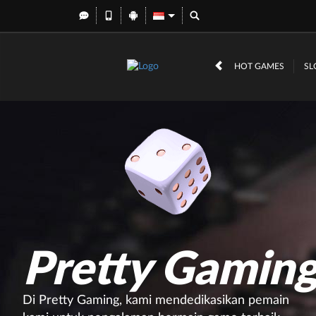
HOT GAMES
SL
Pretty Gamin
Di Pretty Gaming, kami mendedikasikan pemain