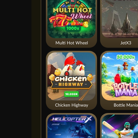
Multi Hot Wheel
JetX3
Chicken Highway
Bottle Mania