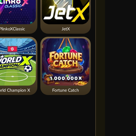
PlinkoXClassic
JetX
rld Champion X
Fortune Catch