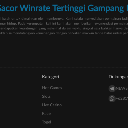
acor Winrate Tertinggi Gampang
i kalah untuk dimainkan oleh membernya. Kami selalu menyediakan permainan judi 
r hidup. Pada kesempatan kali ini kami akan memberikan rekomendasi permainan s
mendapatkan keuntungan yang maksimal dalam waktu singkat saja bahkan hanya de
ukti bisa mendatangkan kemenangan dengan perkalian maxwin tanpa batas untuk para
Kategori
Dukunga
Hot Games
NEWS
Slots
+6281
Live Casino
Race
Togel