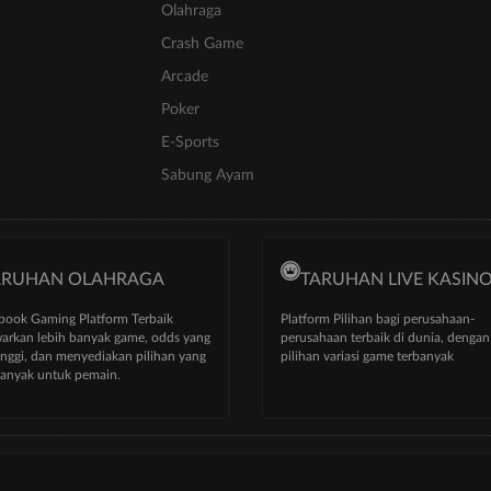
Olahraga
Crash Game
Arcade
Poker
E-Sports
Sabung Ayam
ARUHAN OLAHRAGA
TARUHAN LIVE KASIN
book Gaming Platform Terbaik
Platform Pilihan bagi perusahaan-
rkan lebih banyak game, odds yang
perusahaan terbaik di dunia, dengan
tinggi, dan menyediakan pilihan yang
pilihan variasi game terbanyak
banyak untuk pemain.