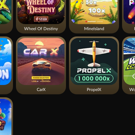
Wheel Of Destiny
MineIsland
CarX
PropelX
Wo