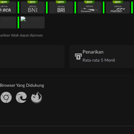
arikan tidak dapat diproses
Penarikan
Rata-rata 5 Menit
Browser Yang Didukung