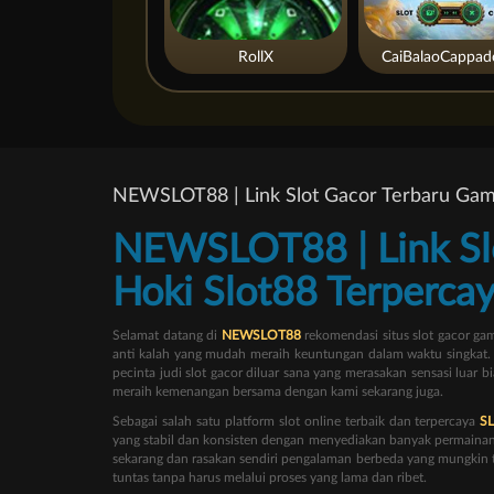
RollX
CaiBalaoCappad
NEWSLOT88 | Link Slot Gacor Terbaru Gamp
NEWSLOT88 | Link Slo
Hoki Slot88 Terperca
Selamat datang di
NEWSLOT88
rekomendasi situs slot gacor gam
anti kalah yang mudah meraih keuntungan dalam waktu singkat. 
pecinta judi slot gacor diluar sana yang merasakan sensasi luar
meraih kemenangan bersama dengan kami sekarang juga.
Sebagai salah satu platform slot online terbaik dan terpercaya
S
yang stabil dan konsisten dengan menyediakan banyak permainan d
sekarang dan rasakan sendiri pengalaman berbeda yang mungkin t
tuntas tanpa harus melalui proses yang lama dan ribet.