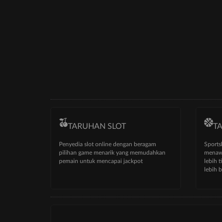
TARUHAN SLOT
T
Penyedia slot online dengan beragam
Sports
pilihan game menarik yang memudahkan
menawa
pemain untuk mencapai jackpot
lebih 
lebih 