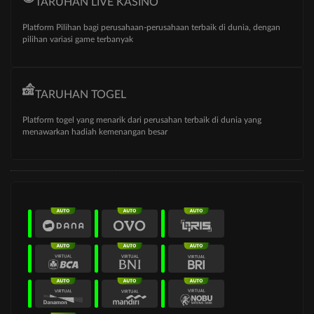
TARUHAN LIVE KASINO
Platform Pilihan bagi perusahaan-perusahaan terbaik di dunia, dengan
pilihan variasi game terbanyak
TARUHAN TOGEL
Platform togel yang menarik dari perusahan terbaik di dunia yang
menawarkan hadiah kemenangan besar