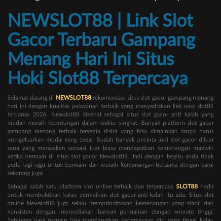
NEWSLOT88 | Link Slot
Gacor Terbaru Gampang
Menang Hari Ini Situs
Hoki Slot88 Terpercaya
Selamat datang di
NEWSLOT88
rekomendasi situs slot gacor gampang menang
hari ini dengan kualitas pelayanan terbaik yang menyediakan link new slot88
terpanas 2026. Newslot88 dikenal sebagai situs slot gacor anti kalah yang
mudah meraih keuntungan dalam waktu singkat. Banyak platform slot gacor
gampang menang terbaik tersedia disini yang bisa dimainkan tanpa harus
mengeluarkan modal yang besar. Sudah banyak pecinta judi slot gacor diluar
sana yang merasakan sensasi luar biasa mendapatkan kemenangan maxwin
ketika bermain di situs slot gacor Newslot88. Jadi dengan begitu anda tidak
perlu lagi ragu untuk bermain dan meraih kemenangan bersama dengan kami
sekarang juga.
Sebagai salah satu platform slot online terbaik dan terpercaya
SLOT88
hadir
untuk membuktikan kalau permainan slot gacor anti kalah itu ada. Situs slot
online Newslot88 juga selalu memprioritaskan kemenangan yang stabil dan
konsisten dengan menyediakan banyak permainan dengan winrate tinggi.
Sehingga para pemain bisa mendapatkan kepercayaan diri yang tinggi kalau