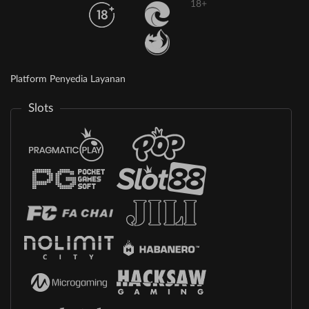
18+
Platform Penyedia Layanan
Slots