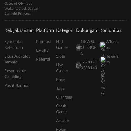
Gates of Olympus
Wukong Black Scatter
Starlight Princess
Kebijaksanaan
Platform
Kategori
Dukungan
Komunitas
Syarat dan
Promosi
Hot
NEWSL
Whatsa
Ketentuan
Games
OT88OF
pp
Loyalty
C
Situs Judi Slot
Slots
Telegra
Referral
Terbaik
+628177
m
Live
0238143
Responsible
Casino
Gambling
Race
Pusat Bantuan
Togel
Olahraga
Crash
Game
Arcade
Poker