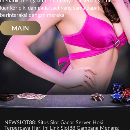
menarik, mengalami lebih banyak kesenangan di
luar keripik, dan pada saat yang sama dapat
berinteraksi dengan mereka.
MAIN
NEWSLOT88: Situs Slot Gacor Server Hoki
Terpercaya Hari Ini Link Slot88 Gampang Menang