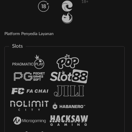
18+
Platform Penyedia Layanan
Slots