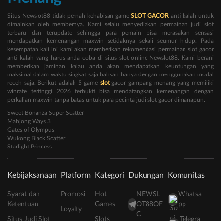
Situs Newslot88 tidak pernah kehabisan game
SLOT GACOR
anti kalah untuk
dimainkan oleh membernya. Kami selalu menyediakan permainan judi slot
terbaru dan terupdate sehingga para pemain bisa merasakan sensasi
mendapatkan kemenangan maxwin setidaknya sekali seumur hidup. Pada
kesempatan kali ini kami akan memberikan rekomendasi permainan slot gacor
anti kalah yang harus anda coba di situs slot online Newslot88. Kami berani
memberikan jaminan kalau anda akan mendapatkan keuntungan yang
maksimal dalam waktu singkat saja bahkan hanya dengan menggunakan modal
receh saja. Berikut adalah 5 game
slot
gacor gampang menang yang memiliki
winrate tertinggi 2026 terbukti bisa mendatangkan kemenangan dengan
perkalian maxwin tanpa batas untuk para pecinta judi slot gacor dimanapun.
Sweet Bonanza Super Scatter
Mahjong Ways 3
Gates of Olympus
Wukong Black Scatter
Starlight Princess
Kebijaksanaan
Platform
Kategori
Dukungan
Komunitas
Syarat dan
Promosi
Hot
NEWSL
Whatsa
Ketentuan
Games
OT88OF
pp
Loyalty
C
Situs Judi Slot
Slots
Telegra