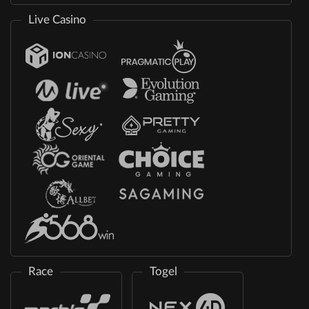
Live Casino
Race
Togel