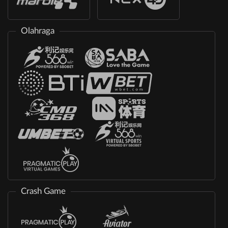
Olahraga
Crash Game