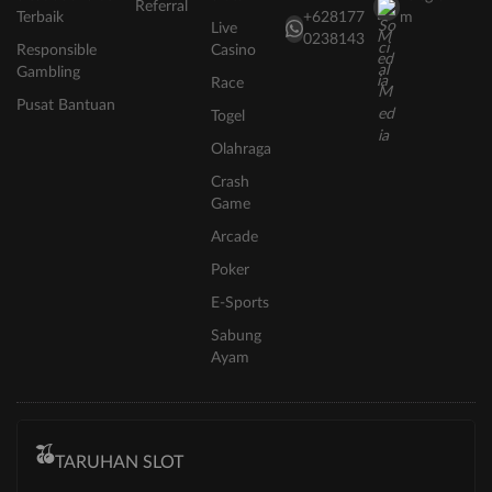
Referral
Terbaik
+628177
m
Live
0238143
Responsible
Casino
Gambling
Race
Pusat Bantuan
Togel
Olahraga
Crash
Game
Arcade
Poker
E-Sports
Sabung
Ayam
TARUHAN SLOT