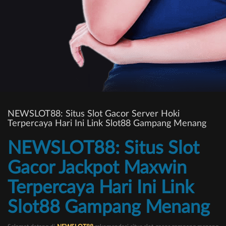
NEWSLOT88: Situs Slot Gacor Server Hoki
Terpercaya Hari Ini Link Slot88 Gampang Menang
NEWSLOT88: Situs Slot
Gacor Jackpot Maxwin
Terpercaya Hari Ini Link
Slot88 Gampang Menang