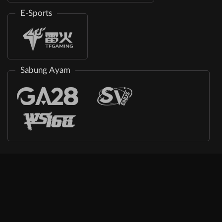
E-Sports
Sabung Ayam