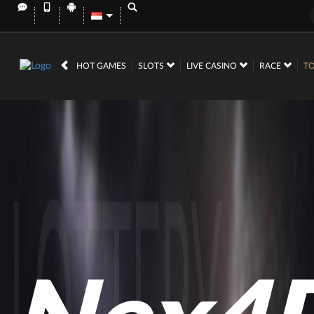
HOT GAMES
SLOTS
LIVE CASINO
RACE
T