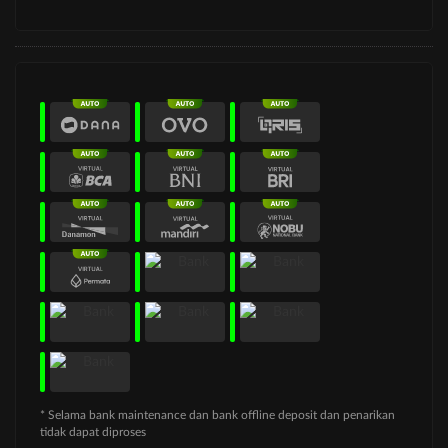
* Selama bank maintenance dan bank offline deposit dan penarikan
tidak dapat diproses