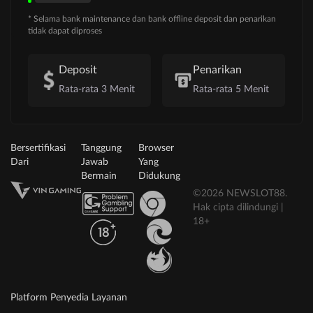
* Selama bank maintenance dan bank offline deposit dan penarikan
tidak dapat diproses
Deposit
Penarikan
Rata-rata 3 Menit
Rata-rata 5 Menit
Bersertifikasi
Tanggung
Browser
Dari
Jawab
Yang
Bermain
Didukung
©2026 NEWSLOT88.
Hak cipta dilindungi |
18+
Platform Penyedia Layanan