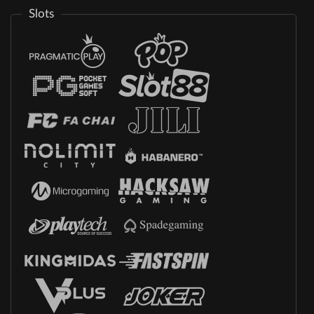
Slots