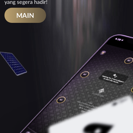
yang segera hadir!
MAIN