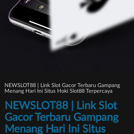
NEWSLOT88 | Link Slot Gacor Terbaru Gampang
Menang Hari Ini Situs Hoki Slot88 Terpercaya
NEWSLOT88 | Link Slot
Gacor Terbaru Gampang
Menang Hari Ini Situs