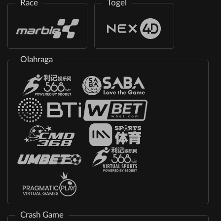
Race
Togel
Olahraga
Crash Game