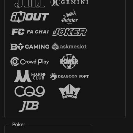
Poker