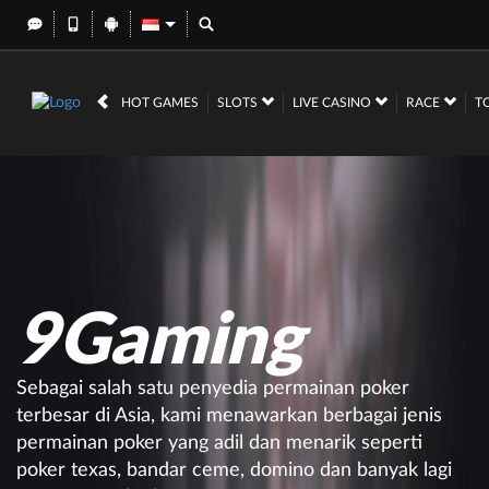
HOT GAMES
SLOTS
LIVE CASINO
RACE
T
9Gaming
Sebagai salah satu penyedia permainan poker
terbesar di Asia, kami menawarkan berbagai jenis
permainan poker yang adil dan menarik seperti
poker texas, bandar ceme, domino dan banyak lagi