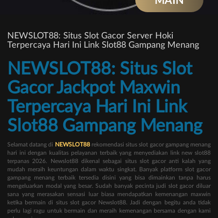
NEWSLOT88: Situs Slot Gacor Server Hoki
Terpercaya Hari Ini Link Slot88 Gampang Menang
NEWSLOT88: Situs Slot
Gacor Jackpot Maxwin
Terpercaya Hari Ini Link
Slot88 Gampang Menang
Selamat datang di
NEWSLOT88
rekomendasi situs slot gacor gampang menang
hari ini dengan kualitas pelayanan terbaik yang menyediakan link new slot88
terpanas 2026. Newslot88 dikenal sebagai situs slot gacor anti kalah yang
mudah meraih keuntungan dalam waktu singkat. Banyak platform slot gacor
gampang menang terbaik tersedia disini yang bisa dimainkan tanpa harus
mengeluarkan modal yang besar. Sudah banyak pecinta judi slot gacor diluar
sana yang merasakan sensasi luar biasa mendapatkan kemenangan maxwin
ketika bermain di situs slot gacor Newslot88. Jadi dengan begitu anda tidak
perlu lagi ragu untuk bermain dan meraih kemenangan bersama dengan kami