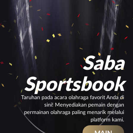
Saba
Sportsbook
Taruhan pada acara olahraga favorit Anda di
sini! Menyediakan pemain dengan
permainan olahraga paling menarik melalui
platform kami.
MAIN