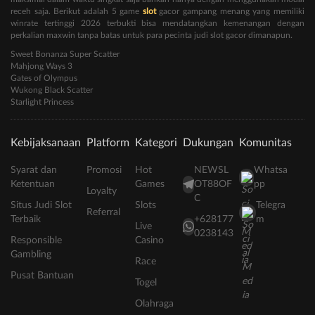
receh saja. Berikut adalah 5 game
slot
gacor gampang menang yang memiliki
winrate tertinggi 2026 terbukti bisa mendatangkan kemenangan dengan
perkalian maxwin tanpa batas untuk para pecinta judi slot gacor dimanapun.
Sweet Bonanza Super Scatter
Mahjong Ways 3
Gates of Olympus
Wukong Black Scatter
Starlight Princess
Kebijaksanaan
Platform
Kategori
Dukungan
Komunitas
Syarat dan
Promosi
Hot
NEWSL
Whatsa
Ketentuan
Games
OT88OF
pp
Loyalty
C
Situs Judi Slot
Slots
Telegra
Referral
Terbaik
+628177
m
Live
0238143
Responsible
Casino
Gambling
Race
Pusat Bantuan
Togel
Olahraga