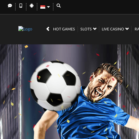
HOT GAMES
SLOTS
LIVE CASINO
R