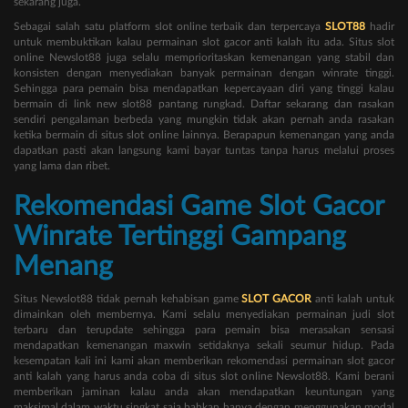
sekarang juga.
Sebagai salah satu platform slot online terbaik dan terpercaya
SLOT88
hadir
untuk membuktikan kalau permainan slot gacor anti kalah itu ada. Situs slot
online Newslot88 juga selalu memprioritaskan kemenangan yang stabil dan
konsisten dengan menyediakan banyak permainan dengan winrate tinggi.
Sehingga para pemain bisa mendapatkan kepercayaan diri yang tinggi kalau
bermain di link new slot88 pantang rungkad. Daftar sekarang dan rasakan
sendiri pengalaman berbeda yang mungkin tidak akan pernah anda rasakan
ketika bermain di situs slot online lainnya. Berapapun kemenangan yang anda
dapatkan pasti akan langsung kami bayar tuntas tanpa harus melalui proses
yang lama dan ribet.
Rekomendasi Game Slot Gacor
Winrate Tertinggi Gampang
Menang
Situs Newslot88 tidak pernah kehabisan game
SLOT GACOR
anti kalah untuk
dimainkan oleh membernya. Kami selalu menyediakan permainan judi slot
terbaru dan terupdate sehingga para pemain bisa merasakan sensasi
mendapatkan kemenangan maxwin setidaknya sekali seumur hidup. Pada
kesempatan kali ini kami akan memberikan rekomendasi permainan slot gacor
anti kalah yang harus anda coba di situs slot online Newslot88. Kami berani
memberikan jaminan kalau anda akan mendapatkan keuntungan yang
maksimal dalam waktu singkat saja bahkan hanya dengan menggunakan modal