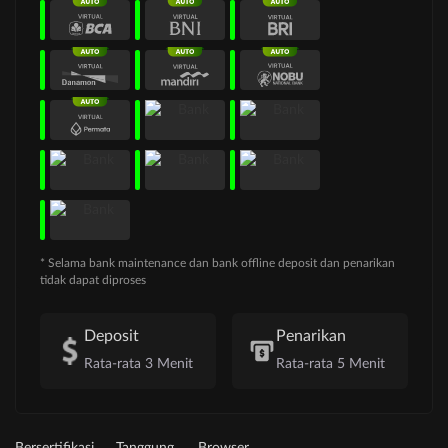
* Selama bank maintenance dan bank offline deposit dan penarikan
tidak dapat diproses
Deposit
Penarikan
Rata-rata 3 Menit
Rata-rata 5 Menit