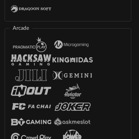
Arcade