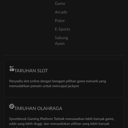
Game
Arcade
Poker
E-Sports
Sabung
Ayam
TARUHAN SLOT
Penyedia slot online dengan beragam pilihan game menarik yang
memudahkan pemain untuk mencapai jackpot
TARUHAN OLAHRAGA
Sportsbook Gaming Platform Terbaik menawarkan lebih banyak game,
odds yang lebih tinggi, dan menyediakan pilihan yang lebih banyak