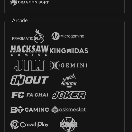
Arcade