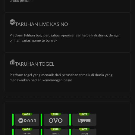
untuk pemain.
TARUHAN LIVE KASINO
Platform Pilihan bagi perusahaan-perusahaan terbaik di dunia, dengan
pilihan variasi game terbanyak
TARUHAN TOGEL
Platform togel yang menarik dari perusahan terbaik di dunia yang
menawarkan hadiah kemenangan besar