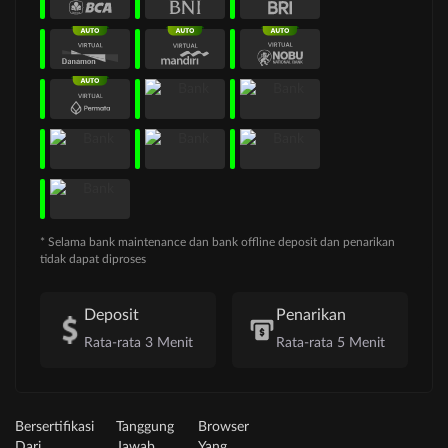
* Selama bank maintenance dan bank offline deposit dan penarikan
tidak dapat diproses
Deposit
Penarikan
Rata-rata 3 Menit
Rata-rata 5 Menit
Bersertifikasi
Tanggung
Browser
Dari
Jawab
Yang