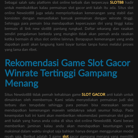
Sebagai salah satu platform slot online terbaik dan terpercaya
SLOT88
hadir
untuk membuktikan kalau permainan slot gacor anti kalah itu ada. Situs slot
online Newslot88 juga selalu memprioritaskan kemenangan yang stabil dan
konsisten dengan menyediakan banyak permainan dengan winrate tinggi.
Sehingga para pemain bisa mendapatkan kepercayaan diri yang tinggi kalau
bermain di link new slot88 pantang rungkad. Daftar sekarang dan rasakan
sendiri pengalaman berbeda yang mungkin tidak akan pernah anda rasakan
ketika bermain di situs slot online lainnya. Berapapun kemenangan yang anda
dapatkan pasti akan langsung kami bayar tuntas tanpa harus melalui proses
yang lama dan ribet.
Rekomendasi Game Slot Gacor
Winrate Tertinggi Gampang
Menang
Situs Newslot88 tidak pernah kehabisan game
SLOT GACOR
anti kalah untuk
dimainkan oleh membernya. Kami selalu menyediakan permainan judi slot
terbaru dan terupdate sehingga para pemain bisa merasakan sensasi
mendapatkan kemenangan maxwin setidaknya sekali seumur hidup. Pada
kesempatan kali ini kami akan memberikan rekomendasi permainan slot gacor
anti kalah yang harus anda coba di situs slot online Newslot88. Kami berani
memberikan jaminan kalau anda akan mendapatkan keuntungan yang
maksimal dalam waktu singkat saja bahkan hanya dengan menggunakan modal
receh saja. Berikut adalah 5 game
slot
gacor gampang menang yang memiliki