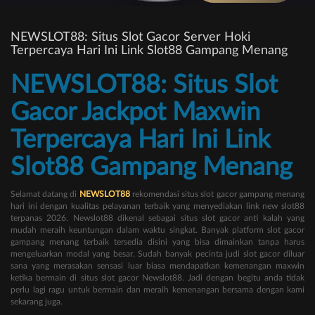
NEWSLOT88: Situs Slot Gacor Server Hoki
Terpercaya Hari Ini Link Slot88 Gampang Menang
NEWSLOT88: Situs Slot
Gacor Jackpot Maxwin
Terpercaya Hari Ini Link
Slot88 Gampang Menang
Selamat datang di
NEWSLOT88
rekomendasi situs slot gacor gampang menang
hari ini dengan kualitas pelayanan terbaik yang menyediakan link new slot88
terpanas 2026. Newslot88 dikenal sebagai situs slot gacor anti kalah yang
mudah meraih keuntungan dalam waktu singkat. Banyak platform slot gacor
gampang menang terbaik tersedia disini yang bisa dimainkan tanpa harus
mengeluarkan modal yang besar. Sudah banyak pecinta judi slot gacor diluar
sana yang merasakan sensasi luar biasa mendapatkan kemenangan maxwin
ketika bermain di situs slot gacor Newslot88. Jadi dengan begitu anda tidak
perlu lagi ragu untuk bermain dan meraih kemenangan bersama dengan kami
sekarang juga.