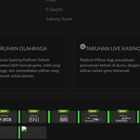
Poker
E-Sports
Sabung Ayam
ARUHAN OLAHRAGA
TARUHAN LIVE KASIN
book Gaming Platform Terbaik
Platform Pilihan bagi perusahaan-
rkan lebih banyak game, odds yang
perusahaan terbaik di dunia, dengan
tinggi, dan menyediakan pilihan yang
pilihan variasi game terbanyak
banyak untuk pemain.