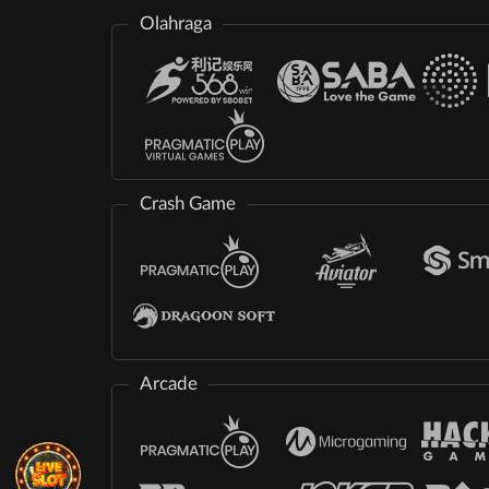
Olahraga
Crash Game
Arcade