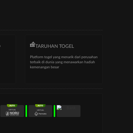
O
TARUHAN TOGEL
Platform togel yang menarik dari perusahan
terbaik di dunia yang menawarkan hadiah
kemenangan besar