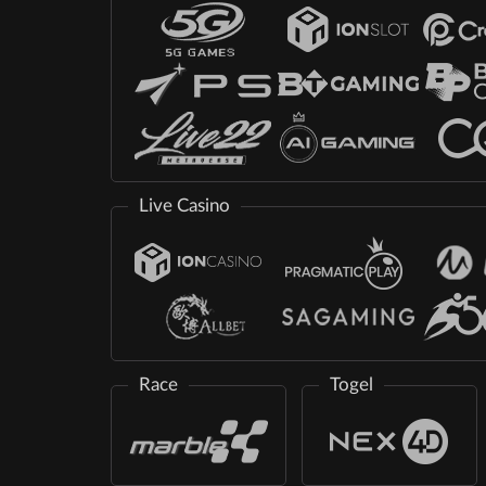
Live Casino
Race
Togel