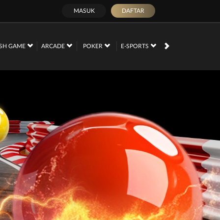
MASUK
DAFTAR
SH GAME
ARCADE
POKER
E-SPORTS
SABUNG AYAM