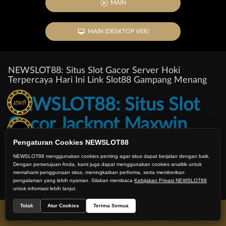
MAIN
MAIN (DESKTOP VER)
NEWSLOT88: Situs Slot Gacor Server Hoki
Terpercaya Hari Ini Link Slot88 Gampang Menang
NEWSLOT88: Situs Slot
Gacor Jackpot Maxwin
Terpercaya Hari Ini Link
Pengaturan Cookies NEWSLOT88
NEWSLOT88 menggunakan cookies penting agar situs dapat berjalan dengan baik.
Slot88 Gampang Menang
Dengan persetujuan Anda, kami juga dapat menggunakan cookies analitik untuk
memahami penggunaan situs, meningkatkan performa, serta memberikan
pengalaman yang lebih nyaman. Silakan membaca
Kebijakan Privasi NEWSLOT88
Selamat datang di
NEWSLOT88
rekomendasi situs slot gacor gampang menang
untuk informasi lebih lanjut.
hari ini dengan kualitas pelayanan terbaik yang menyediakan link new slot88
terpanas 2026. Newslot88 dikenal sebagai situs slot gacor anti kalah yang
Tolak
Atur Cookies
Terima Semua
mudah meraih keuntungan dalam waktu singkat. Banyak platform slot gacor
gampang menang terbaik tersedia disini yang bisa dimainkan tanpa harus
Beranda
Promosi
Masuk
Hub. Kami
Akun Saya