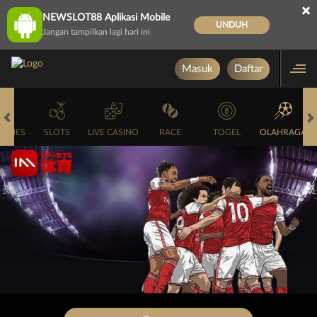
×
NEWSLOT88 Aplikasi Mobile
UNDUH
Jangan tampilkan lagi hari ini
Masuk
Daftar
GAMES
SLOTS
LIVE CASINO
RACE
TOGEL
OLAHRAGA