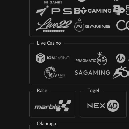
Live Casino
Race
Togel
Olahraga