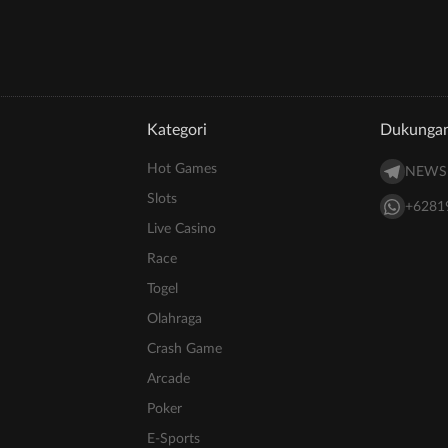
Kategori
Dukunga
Hot Games
NEWS
Slots
+6281
Live Casino
Race
Togel
Olahraga
Crash Game
Arcade
Poker
E-Sports