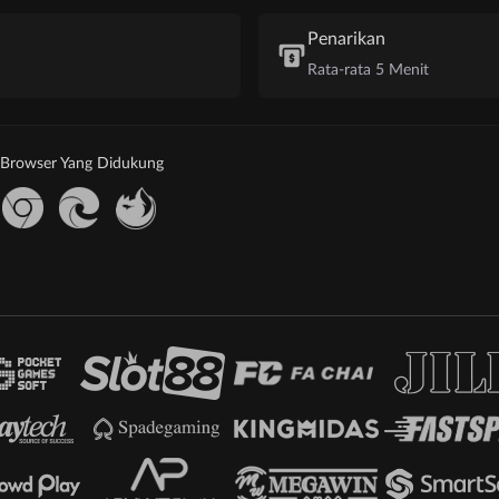
Penarikan
Rata-rata 5 Menit
Browser Yang Didukung