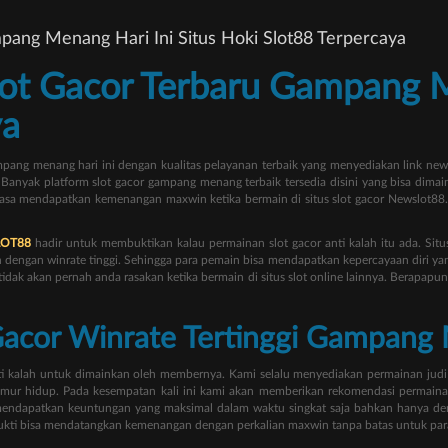
ang Menang Hari Ini Situs Hoki Slot88 Terpercaya
t Gacor Terbaru Gampang Me
ya
pang menang hari ini dengan kualitas pelayanan terbaik yang menyediakan link new 
Banyak platform slot gacor gampang menang terbaik tersedia disini yang bisa dim
 biasa mendapatkan kemenangan maxwin ketika bermain di situs slot gacor Newslot88.
LOT88
hadir untuk membuktikan kalau permainan slot gacor anti kalah itu ada. Sit
engan winrate tinggi. Sehingga para pemain bisa mendapatkan kepercayaan diri yang
idak akan pernah anda rasakan ketika bermain di situs slot online lainnya. Berapap
acor Winrate Tertinggi Gampang
i kalah untuk dimainkan oleh membernya. Kami selalu menyediakan permainan judi 
r hidup. Pada kesempatan kali ini kami akan memberikan rekomendasi permainan s
mendapatkan keuntungan yang maksimal dalam waktu singkat saja bahkan hanya de
ukti bisa mendatangkan kemenangan dengan perkalian maxwin tanpa batas untuk para