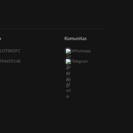
n
Komunitas
LOT88OFC
Whatsapp
994459148
Telegram