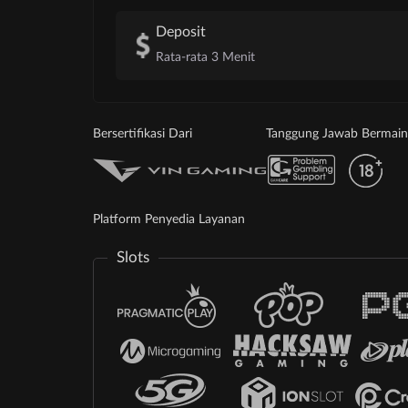
Deposit
Rata-rata 3 Menit
Bersertifikasi Dari
Tanggung Jawab Bermain
Platform Penyedia Layanan
Slots